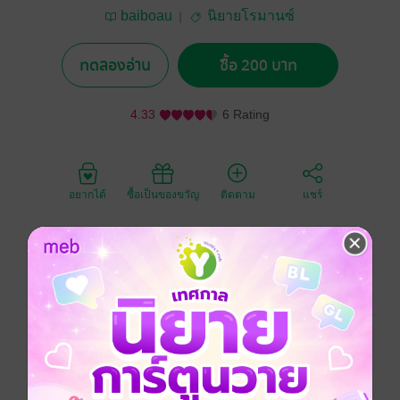
baiboau
นิยายโรมานซ์
ทดลองอ่าน
ซื้อ 200 บาท
4.33
6 Rating
อยากได้
ซื้อเป็นของขวัญ
ติดตาม
แชร์
เพราะความเข้าใจผิดทำให้เขาคิดว่าเธอโสเภณีราคาถูก
เพราะพิษรักทำให้เธอดำดิ่งลงสู่อเวจีแสนหวานไปชั่วนิรัน
ดร์
“คุณยั่วจนผมสติแตกได้ทุกทีสิน่า...”
เขาพึมพำ ขณะล้วงลิ้นเข้าไปในอุ้งปากหวานที่เผยออ้า
ออกรับอย่างเต็มใจ ร่างกายหยัดขึ้นหาร่างหนาด้วยความ
ต้องการเต็มหัวใจ ยาห์มิลครางออกมา นี่เขาจะทนต่อ