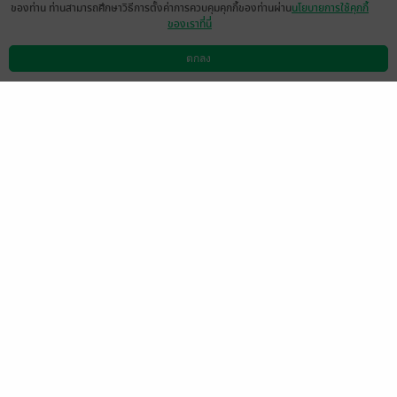
ของท่าน ท่านสามารถศึกษาวิธีการตั้งค่าการควบคุมคุกกี้ของท่านผ่าน
นโยบายการใช้คุกกี้
ของเราที่นี่
งดแสดงความคิดเห็นในขณะนี้
ตกลง
ดาวน์โหลดแอป
วิธีการใช้งาน
ติดต่อเรา
(ข้อความอัตโนมัติจากระบบ)
ขณะนี้แสดงความคิดเห็นได้เฉพาะผู้ที่มีหนังสือ
ฉบับเต็มเท่านั้น
(ข้อความอัตโนมัติจากระบบ)
อยาก
Sumaree191
0
9 พ.ย. 2557
23:49 น.
รวมๆก็โอเคค่ะแต่ว่ามันสะดุดๆนะคะในการ
ดำเนินเนื้อเรื่องแต่ติดตามผลงานกันมาพอ
สมควรก็ให้กำลังใจกันต่อไปค่า