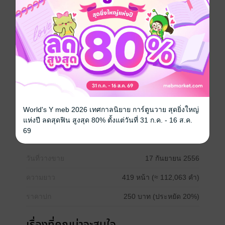
สัมผัสที่เรียกร้องของสาวน้อยไร้เดียงสาแบบบัวบุษบาได้
นานเพียงไหนกัน
“ผมต้องการคุณมาก... บัวบุษบา ต้องการจนแทบจะทนไม่
ได้...”
เขาพึมพำแทรกจุมพิตที่เกือบจะเรียกได้ว่าบ้าคลั่งออกมา
ขณะที่ร่างกายแนบสนิทแทบจะเป็นเนื้อเดียวกัน มือหนา
ซุกซนลูบไล้ต่ำลงไปที่แถวหน้าขา สอดใต้ชายกระโปรง
ขึ้นไปกอบกุมความอวบของเนินสาวที่ซ่อนอยู่ใต้กางเกงชั้น
ในเนื้อบางเบา
“ตอนนี้ผมภาวนาขอให้เราถึงบ้านพักให้เร็วที่สุด ก่อนที่ผม
World's Y meb 2026 เทศกาลนิยาย การ์ตูนวาย สุดยิ่งใหญ่
จะห้ามใจตัวเองไม่ไหว และร่วมรักกับคุณในรถคันนี้”
แห่งปี ลดสุดฟิน สูงสุด 80% ตั้งแต่วันที่ 31 ก.ค. - 16 ส.ค.
69
ประเภทไฟล์
pdf, epub
(สารบัญ)
วันที่วางขาย
17 กันยายน 2556
ความยาว
419 หน้า (≈ 112,063 คำ)
ราคาปก
250 บาท (ประหยัด 20%)
เรื่องที่คุณน่าจะสนใจ