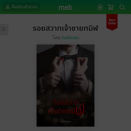
ล็อกอินเข้าระบบ
รอยสวาทเจ้าชายทมิฬ
โดย
baiboau