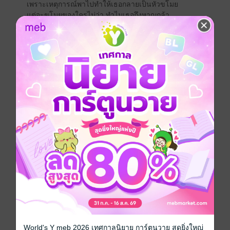
เพราะเหตุการณ์พาไปทำให้เธอกลายเป็นหัวขโมย
แต่จะขโมยของใครไม่ว่า ทำไมเธอถึงหาญกล้า
ไปล้วงคอมาเฟียอย่าง เฟเบียน ด้วย
การมาพบกับเขาอีกครั้ง มันจึงกลายเป็นหายนะ
ทำให้เธอต้องกลายมาเป็นทาสสวาทของเขา
โดยที่ตัวเธอเองยินยอมพร้อมใจ เพราะคิดว่ายังไงก็หนีไม่
พ้น
แต่ใครจะรู้ เมื่อนานเข้า ความต้องการของเธอนั้น
ก็ยกระดับ ใครจะยอมเป็นทาสตลอดไป
เธอจะเป็นเมียของเขาให้ได้ !!!!
แต่แล้ว...
เฟเบียน ไม่คาดคิดว่า เขาจะมาลุ่มหลง
คิดถึงแต่ผู้หญิงที่บังอาจทำร้ายเขาในเวลาไม่เหมาะสมอ
ย่างยิ่ง
ความแค้นของเขาฝังลึก แม้จะไม่รีบเร่ง
แต่เมื่อเจอเธออีกครั้ง เขาก็ทำให้เธอตกเป็นทาสของเขา
เขาตั้งใจจะให้เธอได้รับความอับอาย
เขาอยากให้เธอรู้สึกตกต่ำ ให้สาสมกับความอวดดีของเธอ
ที่พูดปาวๆ ว่าไม่ใช่ ทาสแต่คือเมีย
เมียเถื่อนนะสิ อยากเป็นก็เป็นไปเถอะ
แต่ช่วยด้วยเถอะ เขาเป็นอะไรไป
World's Y meb 2026 เทศกาลนิยาย การ์ตูนวาย สุดยิ่งใหญ่