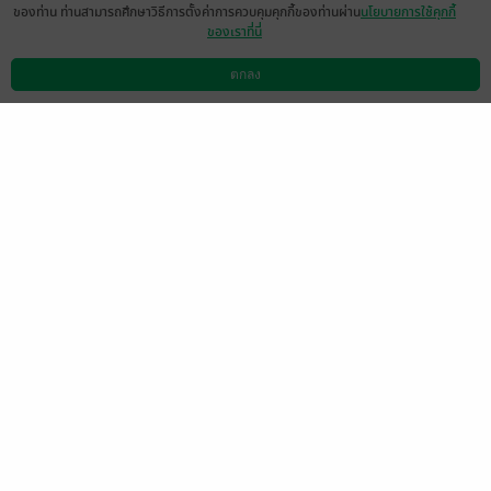
ของท่าน ท่านสามารถศึกษาวิธีการตั้งค่าการควบคุมคุกกี้ของท่านผ่าน
นโยบายการใช้คุกกี้
ของเราที่นี่
เดี๋ยวดวงแก้วเดี๋ยวเดือนประดับ ตกลงนางเอก
ชื่ออะไรเหรอคะ
ตกลง
ดาวน์โหลดแอป
วิธีการใช้งาน
ติดต่อเรา
Jessy B
1
29 ก.ค. 2562
2:43 น.
พล๊อตน่าเบื่อไปนิด อ่านได้เรื่อย
มีแล้ว -
oommy3809
2
26 ต.ค. 2561
11:51 น.
ชอบมากกก ค่ะอ่านแสงระวีกะกำนันแล้ว เลย
ตามน้องสาวต่อเลย
มีแล้ว -
mas6089
0
20 ก.ค. 2561
5:47 น.
ขอบคุณทุกคนมากค่ะ
ได้เปลี่ยนไฟล์ใหม่ที่แก้ไขคำผิดแล้วนะคะ