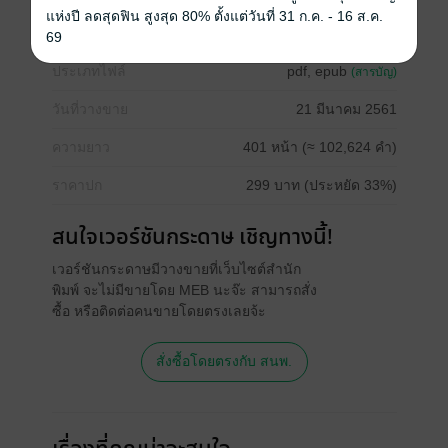
ถึงได้เปลี่ยนใจ อยากให้เธอเป็นเมียตามกฏหมายของเขา!
แห่งปี ลดสุดฟิน สูงสุด 80% ตั้งแต่วันที่ 31 ก.ค. - 16 ส.ค.
:+:+:+:+:+:
69
ประเภทไฟล์
pdf, epub
(สารบัญ)
วันที่วางขาย
21 มีนาคม 2561
ความยาว
401 หน้า (≈ 102,624 คำ)
ราคาปก
299 บาท (ประหยัด 33%)
สนใจเวอร์ชันกระดาษ เชิญทางนี้!
เวอร์ชันกระดาษมีวางขายที่เว็บไซต์สำนัก
พิมพ์ จะไม่มีขายโดย MEB นะจ๊ะ สามารถสั่ง
ซื้อ หรือติดต่อคนขายโดยตรงเลยจ้ะ
สั่งซื้อโดยตรงกับ สนพ.