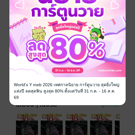
การ์ตูนญี่ปุ่น
แอกชัน
ผจญภัย
ทริลเลอร์
สยองขวัญ
ซีรีส์
เกาะกระหายเลือด ฝ่า 48 วันโลกวิกฤต (รายตอน)
ประเภทไฟล์
pdf
วันที่วางขาย
11 เมษายน 2561
ความยาว
22 หน้า
World's Y meb 2026 เทศกาลนิยาย การ์ตูนวาย สุดยิ่งใหญ่
ราคาปก
10 บาท
แห่งปี ลดสุดฟิน สูงสุด 80% ตั้งแต่วันที่ 31 ก.ค. - 16 ส.ค.
69
เล่มอื่นๆ ในซีรีส์
ดูทั้งหมด