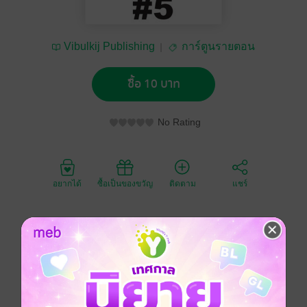
Vibulkij Publishing
การ์ตูนรายตอน
ซื้อ 10 บาท
No Rating
อยากได้
ซื้อเป็นของขวัญ
ติดตาม
แชร์
หลังจากอากิระพ่ายแพ้ให้กับมิยาบิในศึกตัดสิน อากิระถูก
ตัดแขนขวาจนตกลงไปที่ก้นนรก ดังนั้นไวรัสจึงถูกแพร่
กระจายไปทั่วแผ่นดินใหญ่ เมืองทั้งเมืองมีแต่ผีดูดเลือด แต่
แล้วอากิระก็กลับมาจากความตายอีกครั้ง เพื่อจุดหมาย
เดียวคือ ตามฆ่ามิยาบิ!!