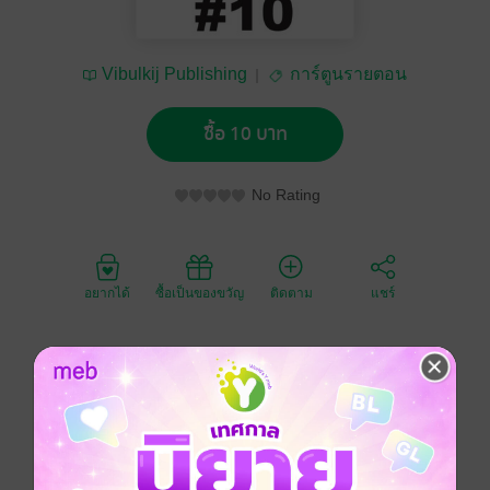
Vibulkij Publishing
การ์ตูนรายตอน
ซื้อ 10 บาท
No Rating
อยากได้
ซื้อเป็นของขวัญ
ติดตาม
แชร์
หลังจากอากิระพ่ายแพ้ให้กับมิยาบิในศึกตัดสิน อากิระถูก
ตัดแขนขวาจนตกลงไปที่ก้นนรก ดังนั้นไวรัสจึงถูกแพร่
กระจายไปทั่วแผ่นดินใหญ่ เมืองทั้งเมืองมีแต่ผีดูดเลือด แต่
แล้วอากิระก็กลับมาจากความตายอีกครั้ง เพื่อจุดหมาย
เดียวคือ ตามฆ่ามิยาบิ!!