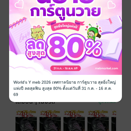
การ์ตูนญี่ปุ่น
แอกชัน
ผจญภัย
ทริลเลอร์
สยองขวัญ
ซีรีส์
เกาะกระหายเลือด ฝ่า 48 วันโลกวิกฤต (รายตอน)
ประเภทไฟล์
pdf
วันที่วางขาย
25 เมษายน 2561
ความยาว
22 หน้า
World's Y meb 2026 เทศกาลนิยาย การ์ตูนวาย สุดยิ่งใหญ่
ราคาปก
10 บาท
แห่งปี ลดสุดฟิน สูงสุด 80% ตั้งแต่วันที่ 31 ก.ค. - 16 ส.ค.
69
เล่มอื่นๆ ในซีรีส์
ดูทั้งหมด