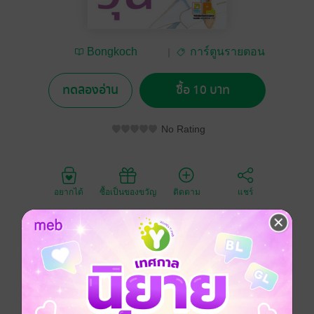
Bongkoch
การ์ตูนรายตอน
Publishing
ทดลองอ่าน
ซื้อ 10 บาท
No Rating
อยากได้
ซื้อเป็นของขวัญ
ติดตาม
แชร์
ฮิบารืเป็นเด็กนักเรียนม.ปลายเธอกำลังคบหากับอ.อาโออิ
อยู่…!? แน่นอนว่าต้องปิดเป็นความลับสุดยอด......แต่ว่าจะ
ส่งเมล โทรหา หรือไปเดทก็ไม่ได้....
"จะไม่ทำเรื่องที่สมกับเป็นคนรักกันทั้งนั้น" นั่นคือกฎที่ทั้งคู่
ตกลงกันไว้แม้จะทำไปเพื่อปกป้อง "ความรัก" แต่ว่า