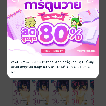
......อาจารย์หน้าแดงๆ รึเปล่า?? ใดล้ถึงขีดจำกัด...แห่ง
ความท้าทายศีลธรรมที่หิ่นเหม่อแล้ว!? ความรักกับอาจารย์
ชีวะผู้มุ่งมั่นที่ทำให้หัวใจตึกตักได้ทุกวัน♥เปิดฉากขึ้นแล้ว
ซีรีส์
วัยว้าวุ่นของอาจารย์อาโออิ (รายตอน)
ประเภทไฟล์
pdf
วันที่วางขาย
27 กรกฎาคม 2561
ความยาว
42 หน้า
ราคาปก
20 บาท (ประหยัด 50%)
World's Y meb 2026 เทศกาลนิยาย การ์ตูนวาย สุดยิ่งใหญ่
แห่งปี ลดสุดฟิน สูงสุด 80% ตั้งแต่วันที่ 31 ก.ค. - 16 ส.ค.
เล่มอื่นๆ ในซีรีส์
69
ดูทั้งหมด