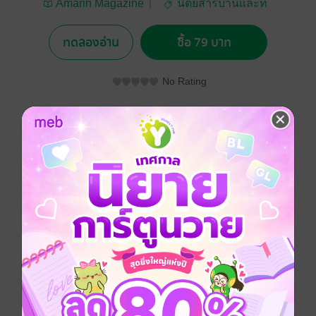
Amarin Magazine
นิตยสารบ้านและที่
อยู่อาศัย
ทดลองอ่าน
ซื้อ 79 บาท
No Rating
อยากได้
ซื้อเป็นของขวัญ
ติดตาม
แชร์
ประเภทไฟล์
pdf
วันที่วางขาย
09 กรกฎาคม 2561
ความยาว
168 หน้า
ราคาปก
100 บาท (ประหยัด 21%)