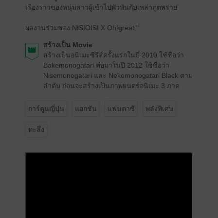
เรืองราวของหนุ่มสาวผู้เข้าไปพัวพันกับเหล่าภูตพราย
ผลงานร่วมของ NISIOISI X Oh!great "
สร้างเป็น Movie
สร้างเป็นอนิเมะซีรีส์ครั้งแรกในปี 2010 ใช้ชื่อว่า
Bakemonogatari ต่อมาในปี 2012 ใช้ชื่อว่า
Nisemonogatari และ Nekomonogatari Black ตาม
ลำดับ ก่อนจะสร้างเป็นภาพยนตร์อนิเมะ 3 ภาค
การ์ตูนญี่ปุ่น
แอกชัน
แฟนตาซี
พลังพิเศษ
ทะลึ่ง