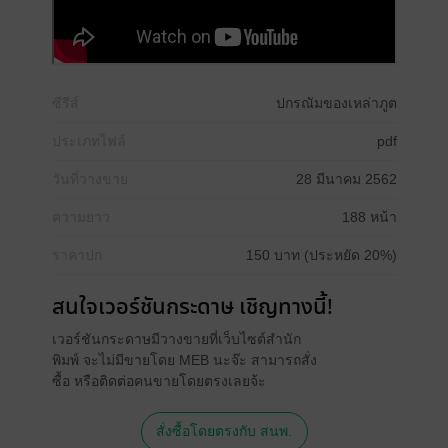
ซีรีส์
ปกรณัมของเหล่าภูต
ประเภทไฟล์
pdf
วันที่วางขาย
28 มีนาคม 2562
ความยาว
188 หน้า
ราคาปก
150 บาท (ประหยัด 20%)
สนใจเวอร์ชันกระดาษ เชิญทางนี้!
เวอร์ชันกระดาษมีวางขายที่เว็บไซต์สำนัก
พิมพ์ จะไม่มีขายโดย MEB นะจ๊ะ สามารถสั่ง
ซื้อ หรือติดต่อคนขายโดยตรงเลยจ้ะ
สั่งซื้อโดยตรงกับ สนพ.