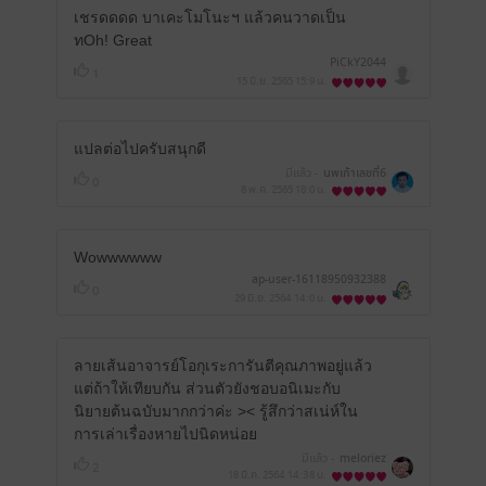
เชรดดดด บาเคะโมโนะฯ แล้วคนวาดเป็น
ทOh! Great
PiCkY2044
1
15 มิ.ย. 2565
15:9 น.
แปลต่อไปครับสนุกดี
มีแล้ว -
นพเก้าเลขที่6
0
8 พ.ค. 2565
18:0 น.
Wowwwwww
ap-user-16118950932388
0
29 มิ.ย. 2564
14:0 น.
ลายเส้นอาจารย์โอกุเระการันตีคุณภาพอยู่แล้ว
แต่ถ้าให้เทียบกัน ส่วนตัวยังชอบอนิเมะกับ
นิยายต้นฉบับมากกว่าค่ะ >< รู้สึกว่าสเน่ห์ใน
การเล่าเรื่องหายไปนิดหน่อย
มีแล้ว -
meloriez
2
18 มี.ค. 2564
14:38 น.