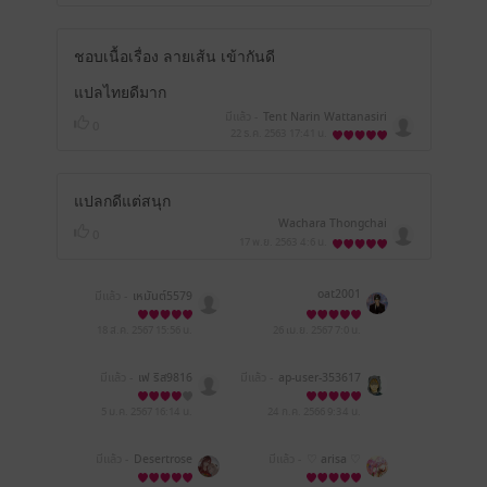
ชอบเนื้อเรื่อง ลายเส้น เข้ากันดี
แปลไทยดีมาก
มีแล้ว -
Tent Narin Wattanasiri
0
22 ธ.ค. 2563
17:41 น.
แปลกดีแต่สนุก
Wachara Thongchai
0
17 พ.ย. 2563
4:6 น.
oat2001
มีแล้ว -
เหมันต์5579
18 ส.ค. 2567
15:56 น.
26 เม.ย. 2567
7:0 น.
มีแล้ว -
เฟ ริส9816
มีแล้ว -
ap-user-353617
87409067
5 ม.ค. 2567
16:14 น.
24 ก.ค. 2566
9:34 น.
มีแล้ว -
Desertrose
มีแล้ว -
♡︎ arisa ♡︎