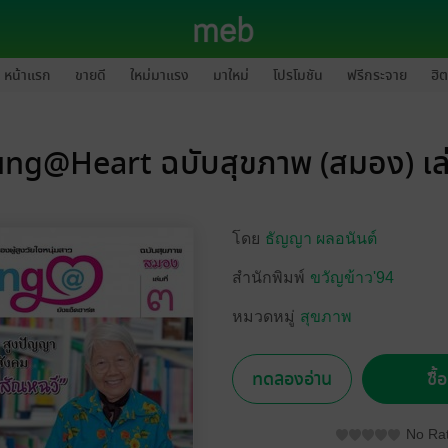
หน้าแรก
ขายดี
ใหม่มาแรง
มาใหม่
โปรโมชัน
ฟรีกระจาย
ฮิต
ng@Heart ฉบับสุขภาพ (สมอง) เล
โดย
ธัญญา ผลอนันต์
สำนักพิมพ์
ขวัญข้าว'94
หมวดหมู่
สุขภาพ
ทดลองอ่าน
ซื้
No Rat