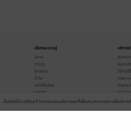
เลือกหมวดหมู่
บริการช
นิยาย
สมัครขาย
การ์ตูน
สมัครอ่
นิตยสาร
วิธีการใ
ทั่วไป
meb co
หนังสือเสียง
Stamp ค
บุฟเฟต์
Gift Co
เงื่อนไข
เว็บไซต์นี้มีการใช้คุกกี้ โปรดยอมรับนโยบายคุกกี้เพื่อประสบการณ์การใช้บริการ
Language
ดาวน์โหลดแอป
นโยบายค
แผนผังเ