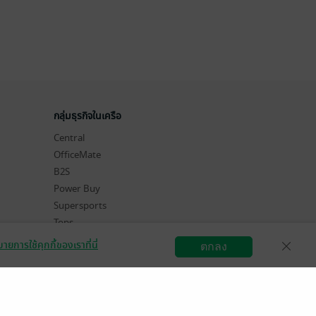
กลุ่มธุรกิจในเครือ
Central
OfficeMate
B2S
Power Buy
Supersports
Tops
Hytexts
ายการใช้คุกกี้ของเราที่นี่
ตกลง
สมัครขายอีบุ๊ก
วิธีการใช้งาน
ติดต่อเรา