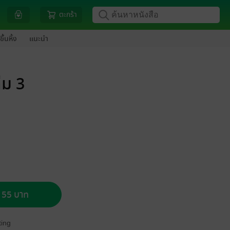
ตะกร้า
ขึ้นหิ้ง
แนะนำ
่ม 3
อ 55 บาท
ing