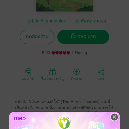
Life Alignmentor
พัฒนาตนเอง
โดย ดร.วสิษฐ์ พรหม
บุตร
ทดลองอ่าน
ซื้อ 150 บาท
5.00
1 Rating
อยากได้
ซื้อเป็นของขวัญ
ติดตาม
แชร์
หนังสือ "เส้นทางของฮีโร่" (The Hero's Journey) เล่มนี้
เป็นหนังสือ How to ที่ออกแบบมาอย่างพิถีพิถัน ผ่านการใช้
จริงในภาคปฏิบัติ แล้วจึงกลั่นกรองตกผลึกเป็นเนื้อหาเพื่อ
ให้เกิดกระบวนการในการดึงศักยภาพของผู้อ่านแต่ละท่าน
ออกมาให้ปรากฏ และนำไปสู่การพัฒนาตนเองทั้งทางด้าน