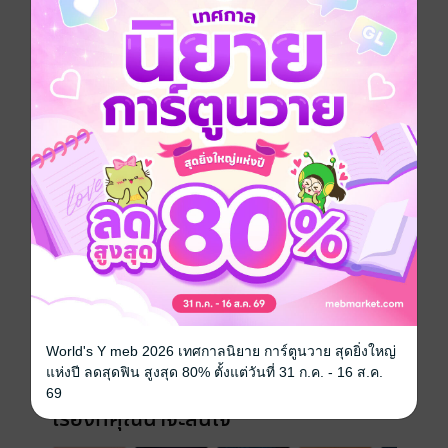
ความคิด การลงมือทำเพื่อพัฒนาอุปนิสัยใหม่อย่างมี
ประสิทธิภาพ นอกจากนี้ท่านผู้อ่านยังสามารถนำ ความรู้
และทักษะที่ได้เรียนรู้ และฝึกปฏิบัติในครั้งนี้ไปใช้ในการ
ช่วยเหลือผู้อื่น โดยเป็นผู้นำในแบบของตัวท่านเองอย่าง
แข็งแรง และมั่นใจ
พัฒนาตนเอง
จิตวิทยา
แรงบันดาลใจ
ความสำเร็จ
บริหารเวลา
ประเภทไฟล์
pdf
วันที่วางขาย
12 กุมภาพันธ์ 2565
ความยาว
66 หน้า
World's Y meb 2026 เทศกาลนิยาย การ์ตูนวาย สุดยิ่งใหญ่
ราคาปก
150 บาท
แห่งปี ลดสุดฟิน สูงสุด 80% ตั้งแต่วันที่ 31 ก.ค. - 16 ส.ค.
69
เรื่องที่คุณน่าจะสนใจ