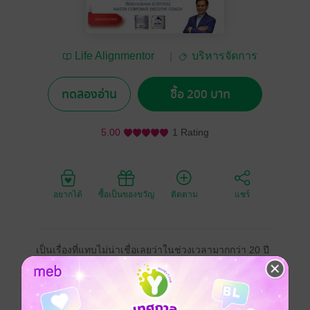
Life Alignmentor
บริหารจัดการ
โดย ดร.วสิษฐ์ พรหม
บุตร
ทดลองอ่าน
ซื้อ 200 บาท
5.00
1 Rating
อยากได้
ซื้อเป็นของขวัญ
ติดตาม
แชร์
เป็นเรื่องที่แทบไม่น่าเชื่อเลยว่าในช่วงเวลามากกว่า 20 ปี
ที่หนังสือ KPI : Principle to Practice ฉบับแรกออกสู่
สายตาผู้อ่าน ถึงปัจจุบันหนังสือเล่มนี้ยังคงเป็นที่นิยมของผู้
อ่านทั้งที่เป็นนักวิชาการ และนักปฏิบัติในหน่วยงานทั้งใน
ภาคการศึกษา ภาครัฐ ภาคเอกชน องค์กรอิสระ และ