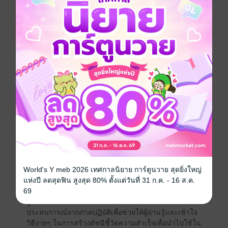
องค์กรที่ไม่แสวงกำไรอย่างต่อเนื่อง
หากย้อนกลับไปในอดีตจุดกำเนิดของหนังสือ KPI :
Principle to Practice เริ่มต้นขึ้นเมื่อผู้เขียนเริ่มให้คำ
ปรึกษาแนะนำเกี่ยวกับการวางแผนกลยุทธ์และการจัดทำ
ดัชนีชี้วัดแก่ผู้บริหารขององค์กรต่างๆ โดยดัชนีชี้วัดเป็น
หัวข้อที่องค์กรจำนวนมากให้ความสนใจ เนื่องจาก
เกี่ยวข้องโดยตรงกับระบบการวัดผลการดำเนินการของ
องค์กร
หนังสือ "วิธีสร้าง KPIs ให้ได้ผล (ฉบับระดับบุคคล)" เล่มนี้
เป็นเล่มต่อเนื่องจาก "วิธีสร้าง KPIs ให้ได้ผล (ฉบับระดับ
องค์กร)" ซึ่งได้พัฒนาต่อจาก "หนังสือ KPI : Principle to
Practice" เนื้อหาสาระสำคัญผู้เขียนบอกเล่าถึงวิธีสร้าง
ดัชนีชี้วัดระดับบุคคล โดยพิจารณาจากหลักกระบวนการ
และหลักเหตุและผล ทั้ง “ปัจจัยป้อนเข้า” “กระบวนการ”
World's Y meb 2026 เทศกาลนิยาย การ์ตูนวาย สุดยิ่งใหญ่
และ “ผลลัพธ์” รวมทั้ง “ปัจจัยวิกฤต” เป็นสำคัญ
แห่งปี ลดสุดฟิน สูงสุด 80% ตั้งแต่วันที่ 31 ก.ค. - 16 ส.ค.
69
ผู้เขียนกลั่นกรองแนวคิด และหลักการ ตกผลึก
ประสบการณ์จากภาคปฏิบัติเพื่อช่วยให้ผู้อ่านรู้และเข้าใจ
วิธีง่ายๆ ในการสร้างดัชนีชี้วัดความสำเร็จเพื่อนำไปใช้ใน