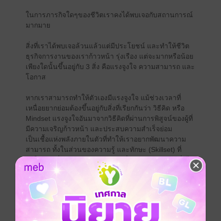
ในการภารกิจใดๆของชีวิตเราคงได้พบเจอกับสถานการณ์
มากมาย
สิ่งที่เราได้พบเจอล้วนแล้วแต่มีประโยชน์ และทำให้ชีวิต
ธุรกิจการงานของเราก้าวหน้า รุ่งเรือง แต่จะมากหรือน้อย
เพียงใดนั้นขึ้นอยู่กับ 3 สิ่ง คือแรงจูงใจ ความสามารถ และ
โอกาส
หากเราสามารถทำให้ตัวเองมีแรงจูงใจ แม้ช่วงเวลาที่
เหนื่อยยากย่อมต้องขึ้นอยู่กับสิ่งที่เรียกกันว่า วิธีคิด หรือ
Mindset แรงจูงใจอันมาจากวิธีคิดที่ผ่านการพิสูจน์ของผู้ที่
มีความเจริญก้าวหน้า และประสบความสำเร็จย่อม
เป็นเชื้อแห่งพลังภายในตัวที่ทำให้เราอยากพัฒนาความ
สามารถ ทั้งในส่วนของความรู้ และทักษะ (Skillset) ที่
ทำให้เราเชี่ยวชาญ และมีอุปนิสัยที่ทรงประสิทธิผล เมื่อได้
ประยุกต์ใช้กับเทคนิค วิธีการ (Toolset) ที่ยอดเยี่ยม
ย่อมทำให้เราสามารถรับ คว้า หรือแม้กระทั่งสร้างโอกาสที่
นำพาเราไปสู่ความสำเร็จตามวัตถุประสงค์และผลลัพธ์
สำคัญ (Objective & Key Results : OKRs) และภาพแห่ง
ความสำเร็จที่ตั้งใจไว้