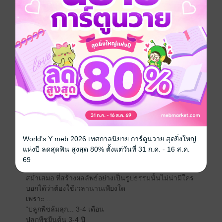
จากการทำงานด้านการพัฒนาศักยภาพคน และพัฒนา
องค์กรด้วยความชอบ (อิน) อย่างยิ่งยวดของผู้เขียนซึ่งได้
รับโอกาสที่ดีมากๆ จากหน่วยงานต่างๆ มากกว่า 200 แห่ง
ให้ได้ทำงานพัฒนาคน – องค์กรตลอดกว่า 20 ปี ผู้เขียนพบ
ว่าสิ่งที่เป็นหัวใจสำคัญที่จะให้เรา และองค์กรก้าวหน้า
รุ่งเรืองได้นั้นมีแก่นอยู่ที่ วิธีคิด หรือ Mindset ความรู้ และ
ทักษะ (Skillset) และการประยุกต์ใช้กับเทคนิค วิธีการ
(Toolset) ให้เหมาะสมกับวัตถุประสงค์และ
ผลลัพธ์สำคัญหรือ OKRs ที่เราต้องการ ซึ่งผู้เขียนได้นำ
เสนอใน “BEYOND OKRs : เครื่องมือ และเทคนิคสร้าง
ผลลัพธ์ทวีแบบ 10 เท่า ในทุกด้านของชีวิตและธุรกิจการ
งาน” เล่มนี้แล้ว
World's Y meb 2026 เทศกาลนิยาย การ์ตูนวาย สุดยิ่งใหญ่
อย่างไรก็ตามหนังสือเล่มนี้อาจทำหน้าที่ช่วยจุดประกาย
แห่งปี ลดสุดฟิน สูงสุด 80% ตั้งแต่วันที่ 31 ก.ค. - 16 ส.ค.
และเป็นเสมือนเพื่อร่วมเส้นทางการพัฒนาตนเอง หรือ
69
องค์กรในด้านต่างที่ท่านผู้อ่านสนใจ แต่ความต่อเนื่อง
สม่ำเสมอ ที่สร้างผลลัพธ์อย่างเป็นรูปธรรมนั้นไม่น่ามีใคร
บอกได้ว่าต้องใช้เวลานานเพียงใด
เพราะ ...
“ปลูกพืชล้มลุก... 3-4 เดือน
ปลูกพืชยืนต้น 3-4 ปี