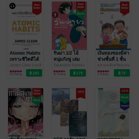
Atomic Habits
รันม่า 1/2 ไอ้
เงินทองของมีค่า
เพราะชีวิตดีได้
หนุ่มกังฟู เล่ม
ช่วงชั้นที่ 1 ชั้น
กว่าที่เป็น
01
ประถมศึกษา ปี
James Clear (เจมส์
Takahashi Rumiko
ตลาดหลักทรัพย์แห่ง
เคลียร์) เขียน,
พัฒนาตนเอง
/ Siam Inter
การ์ตูนทั่วไป
ประเทศไทย
การศึกษา/ตำรา
/ The
(หนังสือเสียง)
ที่ 1-3
28 Rating
42 Rating
5 Rating
ประพาฬรัตน์ ยง
Comics
Stock Exchange of
เรียน
มานิตชัย แปล
/ ซี
Thailand
เอ็ดยูเคชั่น
-31%
-30%