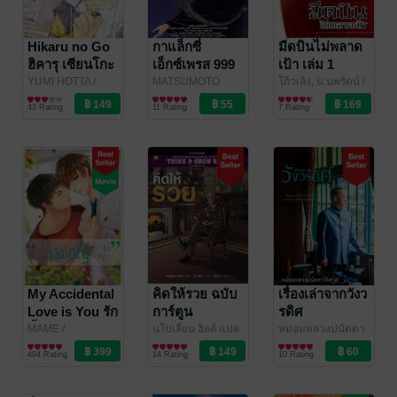
Hikaru no Go
กาแล็กซี่
มีดบินไม่พลาด
ฮิคารุ เซียนโกะ
เอ็กซ์เพรส 999
เป้า เล่ม 1
เล่ม 1
เล่ม 1
YUMI HOTTA /
MATSUMOTO
โก้วเล้ง, น.นพรัตน์
/
TAKESHI OBATA
การ์ตูนทั่วไป
/
LEIJI
การ์ตูนทั่วไป
/ Vibulkij
Siam Inter book
นิยายกำลังภายใน
43 Rating
11 Rating
7 Rating
NED Comics
Publishing
My Accidental
คิดให้รวย ฉบับ
เรื่องเล่าจากวังว
Love is You รัก
การ์ตูน
รดิศ
นี้บังเอิญคือคุณ
MAME
/
นโปเลียน ฮิลส์ แปล
หม่อมหลวงปนัดดา
MAME12938
นิยายวาย Boy
วรินดา
การเงินการลงทุน
/ สำนักพิมพ์
ดิศกุล
ชีวประวัติ
/ DMG
เล่ม 1
494 Rating
14 Rating
10 Rating
Love / Yaoi
สุขภาพใจ
Books