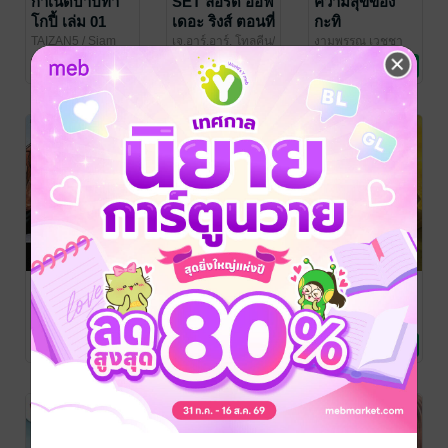
กำเนิดบาปทา
SET ลอร์ด ออฟ
ความสุขของ
โกปี้ เล่ม 01
เดอะ ริงส์ ตอนที่
กะทิ
1-3
TAIZAN5
/ Siam
เจ.อาร์.อาร์. โทลคีน/
งามพรรณ เวชชา
Inter Comics
การ์ตูนทั่วไป
วัลลี ชื่นยง
วรรณกรรมเยาวชน
/ แพรว
ชีวะ
วรรณกรรมเยาวชน
/ แพรวสำนัก
45 Rating
9 Rating
17 Rating
เยาวชน
พิมพ์
SLAMDUNK ส
เงินทองต้อง
ประชาธิปไตย
แลมดังค์ เล่ม 1
วางแผน ตอน
บนเส้นขนาน
มนุษย์เงินเดือน
Inoue Takehiko
/
ศูนย์ส่งเสริมการ
วินทร์ เลียววาริณ
NED Comics
การ์ตูนทั่วไป
พัฒนาความรู้ตลาด
การเงินการลงทุน
วรรณกรรมทั่วไป
ก็มั่งคั่งได้
6 Rating
294 Rating
9 Rating
ทุน ตลาดหลักทรัพย์
แห่งประเทศไทย
/
The Stock
Exchange of
Thailand