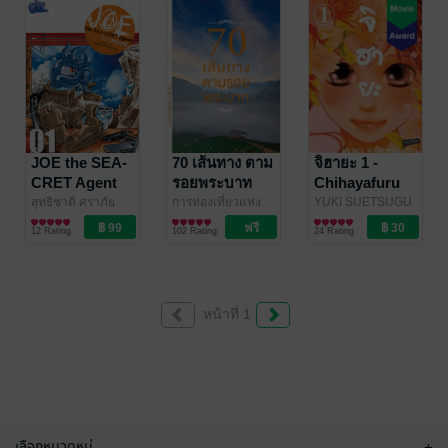
JOE the SEA-
70 เส้นทาง ตาม
จิฮายะ 1 -
CRET Agent
รอยพระบาท
Chihayafuru
01 : The
สุทธิชาติ ศราภัย
การท่องเที่ยวแห่ง
YUKI SUETSUGU
วานิช
การ์ตูนทั่วไป
/ หัวปลาหมึก
ประเทศไทย
ท่องเที่ยว
/ Bongkoch
การ์ตูนผู้หญิง
Beginning
12 Rating
102 Rating
24 Rating
Publishing
หน้าที่ 1
เลือกหมวดหมู่