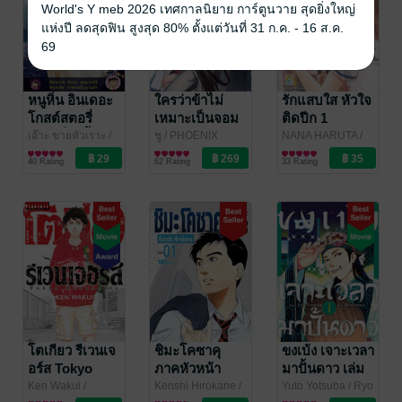
World's Y meb 2026 เทศกาลนิยาย การ์ตูนวาย สุดยิ่งใหญ่
แห่งปี ลดสุดฟิน สูงสุด 80% ตั้งแต่วันที่ 31 ก.ค. - 16 ส.ค.
69
หนูหิ่น อินเดอะ
ใครว่าข้าไม่
รักแสบใส หัวใจ
โกสต์สตอรี่
เหมาะเป็นจอม
ติดปีก 1
(รวมเรื่องสั้น)
มาร เล่ม 1
เอ๊าะ ขายหัวเราะ
/
ชู
/ PHOENIX
NANA HARUTA
/
บรรลือสาส์น
การ์ตูนทั่วไป
NEXT
ไลท์โนเวล
Bongkoch
การ์ตูนผู้หญิง
เล่ม 1
(ฉบับนิยาย)
40 Rating
62 Rating
33 Rating
Publishing
โตเกียว รีเวนเจ
ชิมะโคซาคุ
ขงเบ้ง เจาะเวลา
อร์ส Tokyo
ภาคหัวหน้า
มาปั้นดาว เล่ม
Revengers เล่ม
แผนก เล่ม 1
1
Ken Wakui
/
Kenshi Hirokane
/
Yuto Yotsuba / Ryo