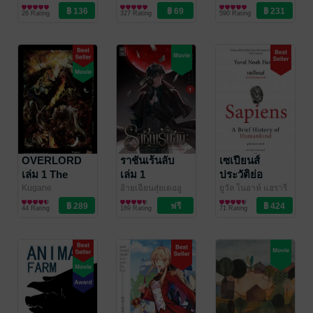
Love/Yuri
(WELEARN)
จิตวิทยา
KANESHIRO
การ์ตูนทั่วไป
/
Frog! [3rd
26 Rating
327 Rating
590 Rating
Vibulkij Publishing
Edition])
OVERLORD
ราชันเร้นลับ
เซเปียนส์
เล่ม 1 The
เล่ม 1
ประวัติย่อ
undead king
มนุษยชาติ :
Kugane
อ้ายเฉียนสุ่ยเตออู
ยูวัล โนอาห์ แฮรารี
Maruyama
ไลท์โนเวล
/
เจ๋ย
นิยายแฟนตาซี
/ Ink Stone
เขียน ดร.นำชัย ชีววิ
ประวัติศาสตร์
ราชันอมตะ
Sapiens A
44 Rating
169 Rating
71 Rating
DEXPRESS
วรรธน์ แปล
/ ยิปซี
Brief History
สำนักพิมพ์
of Humankind