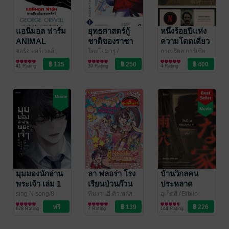
แอนิมอล ฟาร์ม
ยุทธศาสตร์กู้
หนึ่งร้อยปีแห่ง
ANIMAL
ชาติของราชา
ความโดดเดี่ยว
FARM
มือใหม่ เล่ม 1
จอร์จ ออร์เวลล์ ,
โดะโจมารุ
/
กาเบรียล การ์เซีย
สรวงอัปสร กสิกรานั
นิยายเสียดสีสังคม
ANIMAG (สำนัก
ไลท์โนเวล
มาร์เกซ
วรรณกรรมคลาสสิก/
/ บทจร
(ฉบับนิยาย)
41 Rating
39 Rating
4 Rating
นท์
/ แอร์โรว์ คลาส
พิมพ์อนิแม็ก)
วรรณคดีไทย
สิกบุ๊คส์
มุมมองนักอ่าน
ลา ฟลอร่า โรง
บ้านวิกลคน
พระเจ้า เล่ม 1
เรียนป่วนก๊วน
ประหลาด
เจ้าหญิง ตอน 1
sing N song/8
ทีมงานอี.คิว.พลัส
อุเก็ตสึ
/ Biblio
hours
นิยายแฟนตาซี
/ Levon
E.Q.plus
การ์ตูนเด็ก/การ์ตูน
/ E.Q.plus
นิยายสืบสวน
ห้องลับกับเครื่อง
628 Rating
7 Rating
144 Rating
Publishing
ความรู้
สอบสวน/ทริลเลอร์
เรือนนานาชาติ