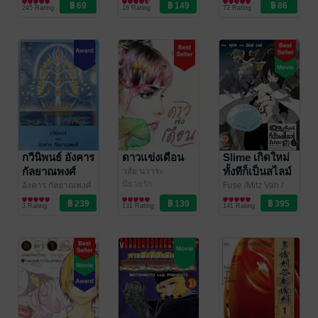
Vibulkij Publishing
การ์ตูนทั่วไป
Siam Inter Comics
การ์ตูนทั่วไป
Ogawa
การ์ตูนทั่วไป
/ สำนักพิมพ์
1
245 Rating
18 Rating
72 Rating
เซนชู
กวีนิพนธ์ อังคาร
ดาวแข่งเดือน
Slime เกิดใหม่
กัลยาณพงศ์
ทั้งทีก็เป็นสไลม์
วลัย นวาระ
นิยายรัก
ไปซะแล้ว 01
อังคาร กัลยาณพงศ์
Fuse /Mitz Vah
/
/ สำนักพิมพ์กินริน
บทกวี/กลอน
LUCKPIM
ไลท์โนเวล
(ฉบับนิยาย)
3 Rating
131 Rating
141 Rating
Publishing