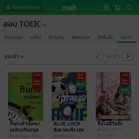
ล็อกอินเข้าระบบ
สอบ TOEIC
ใหม่มาแรง
มาใหม่
โปรโมชัน
ฟรีกระจาย
ฮิตขึ้นหิ้ง
แนะนำ
แนะนำ
หน้าที่ 1
-15%
-40%
มีไม่เยอะ สอยโลด
กินกบตัวนั้นซะ!
BLUE LOCK
รินไม่มีวันรัก
(ฉบับปรับปรุง)
ขังดวลแข้ง เล่ม
พีโอนี
/ 124 KT
นิยาย Girl
(Eat That
1
Brian Tracy
/ วีเลิร์น
MUNEYUKI