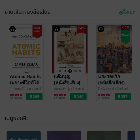
ยิปซีสำนักพิมพ์
ยิปซีสำนักพิมพ์
ขายดีใน หนังสือเสียง
ดูทั้งหมด
-40%
-24%
Atomic Habits
Short Note
เพราะชีวิตดีได้
โรคในร้านยา
กว่าที่เป็น
2569
James Clear (เจมส์
Atomic Habits
ผศ.ภก.ธีระพงษ์ ศรี
แต้มบุญ
แกะรอยรัก
เคลียร์)
พัฒนาตนเอง
/ ซีเอ็ดยู
ศิลป์
การศึกษา/ตำรา
/ TSbooks
เพราะชีวิตดีได้
(หนังสือเสียง)
(หนังสือเสียง)
87 Rating
12 Rating
เคชั่น
เรียน
กว่าที่เป็น
James Clear (เจมส์
ละอองหญ้า
/ กาแฟ
กิ่งฉัตร
/ สำนักพิมพ์
เคลียร์) เขียน,
พัฒนาตนเอง
หอมกรุ่น
นิยายรัก
ลูกองุ่น
นิยายรัก
(หนังสือเสียง)
28 Rating
6 Rating
3 Rating
ประพาฬรัตน์ ยง
มานิตชัย แปล
/ ซี
เอ็ดยูเคชั่น
เมนูยอดฮิต
-10%