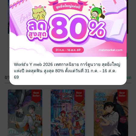
stubborn and cunning nature while managing to be
cute and adorable at the same time. and I love how
she is so understanding and patient with Frung's
รีวิวจาก
quirks. Frung was probably the most lovable. her
Lauchang
straightforward nature (and possibly being on the
มีสติแล้วลูกพีช
ทรราชชั่วผู้นี้
รางปกปักษ์
autism spectrum) makes her misunderstood but so
Peach and Me
ไม่มีวันปล่อย
สามห้า
so sweet and adorable, and makes for some really
Crush (คนอะไรน่ารักเท่าโลก English version)
นิยายโรมานซ์
เจ้าไป
ลวิฬาร์ (laWila) ,
หลิ่งชิง
good comedic moments. in addition, her naivete (and
meb translation team, Chaoplanoy
Somethingsblue
นิยายวาย Boy
/
นิยายรักจีนโบราณ
denial of her feelings) cracked me up in some of her
31 Rating
118 Rating
148 Rating
นิยาย Girl Love/Yuri
Sunflower Book
Love / Yaoi
interactions with Yu and the other characters. I really
World's Y meb 2026 เทศกาลนิยาย การ์ตูนวาย สุดยิ่งใหญ่
4.8 คะแนน
จาก 29 เรตติ้ง
love the characters in this novel and will reread
แห่งปี ลดสุดฟิน สูงสุด 80% ตั้งแต่วันที่ 31 ก.ค. - 16 ส.ค.
ขายดีใน การ์ตูนทั้งหมด
69
multiple times to revisit these lovable characters.
ดูทั้งหมด
-46%
-37%
I dont know where to Start....it was soooo good.
At first: the novel tells the story of PitBabe Season 1.
Second: its not a omegaverse story, like the original
thai version?! so no alphas, omegas and so on. Just
แสดงทั้งหมด
ทรวง
ทะลุมิติมาเป็น
a
BL Story
.
รีวิวจาก
พระเอกที่ผิดต่อ
กระต่ายเงาจันทร์