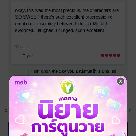
okay, this was the most precious. the characters are
SO SWEET. there's such excellent progression of
emotion. I absolutely believed Pi fell for Mork. I
swooned. I laughed. I cringed. such excellent
emotion. the epistolary aspect was woven in
perfectly. I loved Mork's POV moment. Deuan's POV
รีวิวจาก
side story is delightful, and I need more now! I'm off
Taylor
to read book two.
Fish Upon the Sky Vol. 1 (ปลาบนฟ้า 1 English
Version)
I also really really loved how book one gave us an
TULIP, JittiRain
HEA but was open for the story to continue. it didn't
นิยายวาย Boy Love / Yaoi
feel rushed. it was perfection.
4.9 คะแนน
จาก 22 เรตติ้ง
ขายดีใน นิยายทั้งหมด
ดูทั้งหมด
LMAO this novel is HILARIOUS. my favs are Frung's
-9%
-42%
-41%
mom and Yu's dad's insults and their competitive
immature antics. Yu is also so adorable with her