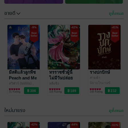
ขายดี
ดูทั้งหมด
-9%
-42%
-41%
มีสติแล้วลูกพีช
ทรราชชั่วผู้นี้
รางปกปักษ์
Peach and Me
ไม่มีวันปล่อย
สามห้า
นิยายโรมานซ์
เจ้าไป
ลวิฬาร์ (laWila) ,
หลิ่งชิง
Somethingsblue
นิยายวาย Boy
/
นิยายรักจีนโบราณ
31 Rating
118 Rating
148 Rating
Sunflower Book
Love / Yaoi
ใหม่มาแรง
ดูทั้งหมด
-46%
-37%
-42%
-44%
-51%