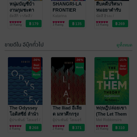
It's so well written, the story took my heart und I cried
นิยายรัก
คนทั้งใต้หล้า
หนุ่มบัญชีบ้า
DarkQueenLiLith
SHANGRI-LA
สืบคดีปริศนา
Annono
a few times. The love and dynamic of Charlie and
นิยายวาย Boy
และผิดต่อเจ้า
งานกุมชะตา
FRONTIER
หมอยาตำรับ
105 Rating
88 Rating
Love / Yaoi
Babe felt so much more intense and quite different
แบบพิเศษใส่ไข่
ชาวต่างโลก
เมื่อนักล่าเกม
โคมแดง 15
ยัตสึกิ วากัตสึ
/
Katarina
นัตสึ ฮิวงะ
/
Pit Babe English Revised Version
PHOENIX NEXT
การ์ตูน Boy Love /
เล่ม2 [จบ]
/Ryousuke Fuji
การ์ตูนทั่วไป
/
PHOENIX NEXT
ไลท์โนเวล
เล่ม 7 (ฉบับ
ขยะท้าสู้ในเกม
(ฉบับนิยาย)
than the series.
19 Rating
3 Rating
13 Rating
alittlebixth
Yaoi
LUCKPIM
การ์ตูน)
เทพ เล่ม 20
I appreciate that the novel is very long - so its
นิยายวาย Boy Love / Yaoi
Publishing
absolute worth the money.
4.8 คะแนน
จาก 6 เรตติ้ง
ขายดีใน อีบุ๊กทั่วไป
ดูทั้งหมด
-18%
The Bonus Chapters were so special - I loved them,
too.
-36%
-36%
-21%
And last: the nc/r18 scenes were topnotch!
I didnt acpect to love this novel that much - thank you
so much 😍
good bye
นางร้ายมือใหม่
Mr.TOP จุดจบ
เป็นกำลังใจให้
สายรุก
ด้วยนะเจ้าคะ
มาสุชิตะ
The Odyssey
/ FirstLove
ซัตสึกิ นาคามุระ
The Iliad อีเลีย
/
ทฤษฎีปล่อยเขา
Pro Publishing
การ์ตูน Boy Love /
PHOENIX NEXT
การ์ตูนทั่วไป
เล่ม 3 (ฉบับ
โอดิสซีย์ ลำนำ
ด มหาศึกกรุง
(The Let Them
17 Rating
8 Rating
Yaoi
การ์ตูน)
แห่งยูลิสซีส
ทรอย
Theory)
ผู้ประพันธ์: โฮเมอร์ /
ผู้ประพันธ์: โฮเมอร์
Mel Robbins/เข
ต้นฉบับอังกฤษ: ซา
ประวัติศาสตร์
ต้นฉบับอังกฤษ: ซา
ประวัติศาสตร์
มลักขณ์ ดีประวัติ
พัฒนาตนเอง
/
4 Rating
2 Rating
23 Rating
มูเอล บัตเลอร์/ผู้
มูเอล บัตเลอร์ ผู้
Amarin How to
แปล: ไอริสา ชั้นศิริ
/
แปล: ไอริสา ชั้นศิริ
/