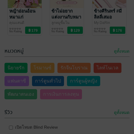
t’aime
สามห้า
นิยายโรมานซ์
ส้มผัก
หญ้าอ่อนอ้อน
ข้าไม่อยาก
ข้างคีรินทร์ #มี
นิยายรัก
หมาแก่
แต่งงานกับหมา
ลิลลี่เสมอ
35 Rating
148 Rating
เด็ก เล่ม 1
คุณแสนดี
ลูกหมูขี้มโน
My DaRin
(Khunsaendee)
นิยายโรมานซ์
/
นิยายรักจีนโบราณ
นิยายรัก
No Rating
No Rating
No Rating
Ruby's World
หมวดหมู่
ดูทั้งหมด
-56%
-19%
นิยายรัก
โรมานซ์
รักจีนโบราณ
ไลท์โนเวล
แฟนตาซี
การ์ตูนทั่วไป
การ์ตูนผู้หญิง
พัฒนาตนเอง
การเงินการลงทุน
ไม่โปรดสามีเก่า
ยามบุปผาร่วง
: I did it all for
โรย
รีวิว
love.
เนื้อแก้ว
/ เจแปน
Aiiprill
ดูทั้งหมด
นิยายรัก
นิยายวาย Boy
No Rating
No Rating
Love / Yaoi
เปิดโหมด Blind Review