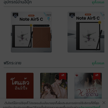
อุปกรณ์อ่านอีบุ๊ก
-45%
-53%
ดูทั้งหมด
ข้าคือสตรีใน
ในวันที่สามีได้ดี
เงื้อมมืออ๋อง
นางร้ายก็หอบ
ปีศาจ (จบ)
ลูกหนีจาก 他飞
หลิงเฟยหยา
อี้ซิน
/ NSK Books
นิยายรักจีนโบราณ
นิยายรักจีนโบราณ
黄腾达后，我
26 Rating
32 Rating
带娃走了
เวลาที่เหลือ 7 ชั่วโมง
เวลาที่เหลือ 7 ชั่วโมง
ฟรีกระจาย
ดูทั้งหมด
ฟรี
ฟรี
เว็บไซต์นี้มีการใช้คุกกี้ โปรดยอมรับนโยบายคุกกี้เพื่อประสบการณ์การใช้บริการที่ดีที่สุด
ของท่าน ท่านสามารถศึกษาวิธีการตั้งค่าการควบคุมคุกกี้ของท่านผ่าน
นโยบายการใช้คุกกี้