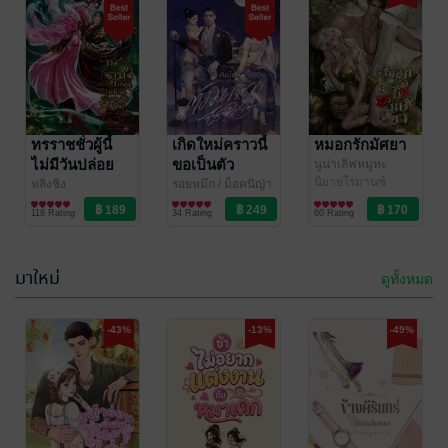
ทรวง
ทะลุมิติมาเป็น
พระเอกที่ผิดต่อ
กระต่ายเงาจันทร์
นิยายรัก
คนทั้งใต้หล้า
ทรราชชั่วผู้นี้
DarkQueenLiLith
เกิดใหม่คราวนี้
หมอกรักมัศยา
นิยายวาย Boy
และผิดต่อเจ้า
ไม่มีวันปล่อย
ขอเป็นตัว
นูน่าเลิฟหมูทะ
105 Rating
88 Rating
Love / Yaoi
แบบพิเศษใส่ไข่
นิยายโรมานซ์
เจ้าไป
มารดาไร้ใจ
หลิ่งชิง
รอยหมึก
/ ม็อคนิญ่า
นิยายรักจีนโบราณ
เล่ม2 [จบ]
นิยายรัก
118 Rating
34 Rating
60 Rating
มาใหม่
ดูทั้งหมด
-41%
-52%
-43%
-13%
-49%
เฌอแตม | Je
รางปกปักษ์