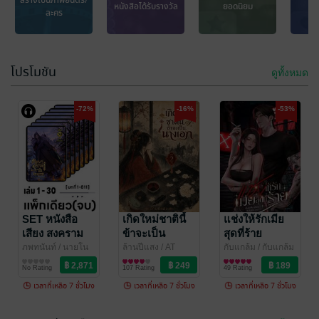
สร้างเป็นภาพยนตร์/
หนังสือได้รับรางวัล
ยอดนิยม
เ
ละคร
พ่อรวยสอนลูก :
ครองใจคนได้
โปรโมชัน
ดูทั้งหมด
Rich Dad Poor
ง่ายนิดเดียว :
Dad (หนังสือ
The Rules of
Robert T. Kiyosaki
Richard Templar (ริ
/ ซีเอ็ดยูเคชั่น
การเงินการลงทุน
ชาร์ด เทมพลาร์)
พัฒนาตนเอง
/ ซี
เสียง)
-72%
People (หนังสือ
-16%
-53%
45 Rating
No Rating
เอ็ดยูเคชั่น
เสียง)
SET หนังสือ
เกิดใหม่ชาตินี้
แช่งให้รักเมีย
เสียง สงคราม
ข้าจะเป็น
สุดที่ร้าย
ราชันย์
นางเอก เล่ม 2
ภพทนันท์
/ นายโน
ล้านปีแสง
/ AT
กับแกล้ม
/ กับแกล้ม
เวล
นิยายแฟนตาซี
NOVEL
นิยายรักจีนโบราณ
ม
นิยายรัก
จักรพรรดิ เล่ม
(จบ )
No Rating
107 Rating
49 Rating
1-30 (จบ)
เวลาที่เหลือ 7 ชั่วโมง
เวลาที่เหลือ 7 ชั่วโมง
เวลาที่เหลือ 7 ชั่วโมง