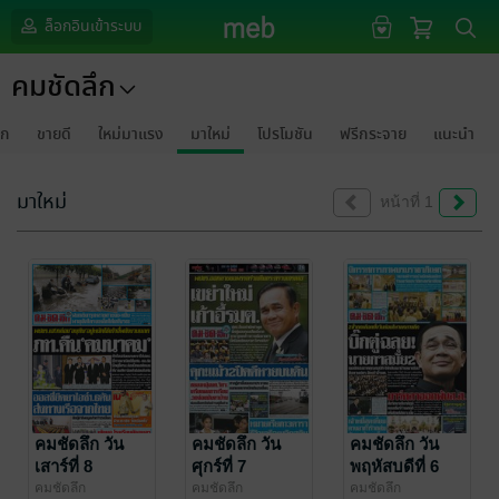
ล็อกอินเข้าระบบ
คมชัดลึก
รก
ขายดี
ใหม่มาแรง
มาใหม่
โปรโมชัน
ฟรีกระจาย
แนะนำ
มาใหม่
หน้าที่ 1
คมชัดลึก วัน
คมชัดลึก วัน
คมชัดลึก วัน
เสาร์ที่ 8
ศุกร์ที่ 7
พฤหัสบดีที่ 6
มิถุนายน
มิถุนายน
มิถุนายน
คมชัดลึก
คมชัดลึก
คมชัดลึก