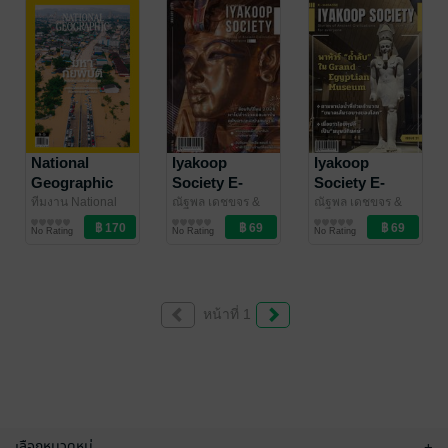
National
Iyakoop
Iyakoop
Geographic
Society E-
Society E-
No. 294
Magazine
Magazine
ทีมงาน National
ณัฐพล เดชขจร &
ณัฐพล เดชขจร &
Geographic
นิตยสารความรู้
/
N'Nile
นิตยสารความรู้
/
N'Nile
นิตยสารความรู้
/
Issue 16
Issue 21
No Rating
No Rating
No Rating
Amarin Magazine
Iyakoop_Society
Iyakoop_Society
หน้าที่ 1
เลือกหมวดหมู่