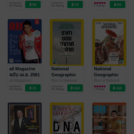
สุวรรณ
นิตยสารความรู้
/ รังสรรค์ ต่อ
ebook4u
นิตยสารความรู้
N'Nile
นิตยสารความรู้
/
Issue 06
No Rating
No Rating
2 Rating
สุวรรณ
Iyakoop_Society
all Magazine
National
National
ฉบับ เม.ย. 2561
Geographic
Geographic
(04/61)
No. 237
No. 254
all Magazine
/
ทีมงาน National
ทีมงาน National
BookSmileShop
นิตยสารความรู้
Geographic
นิตยสารความรู้
/
Geographic
นิตยสารความรู้
/
No Rating
No Rating
1 Rating
Amarin Magazine
Amarin Magazine