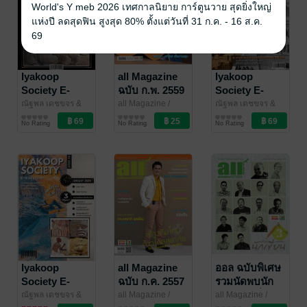
World's Y meb 2026 เทศกาลนิยาย การ์ตูนวาย สุดยิ่งใหญ่
แห่งปี ลดสุดฟิน สูงสุด 80% ตั้งแต่วันที่ 31 ก.ค. - 16 ส.ค.
69
Iyakoop
all Magazine
Iyakoop
Society E-
ฉบับ ก.พ. 2559
Society E-
Magazine
(02/59)
Magazine
ณัฐพล เดชขจร &
all Magazine
/
ณัฐพล เดชขจร &
N'Nile
นิตยสารความรู้
/
BookSmileShop
นิตยสารความรู้
N'Nile
นิตยสารความรู้
/
Issue 19
Issue 20
No Rating
No Rating
No Rating
Iyakoop_Society
Iyakoop_Society
Iyakoop
all Magazine
ออล ฉบับพิเศษ
Society E-
ฉบับ ก.ค. 2557
รวมนัดพบนัก
Magazine
เขียน ชุดที่ 3
ณัฐพล เดชขจร &
all Magazine
/
all Magazine
/