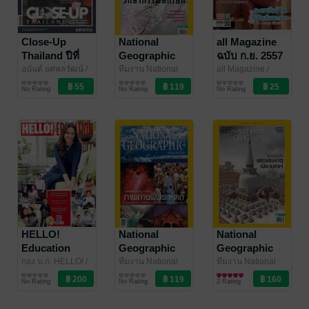
Close-Up
National
all Magazine
Thailand ปีที่
Geographic
ฉบับ ก.ย. 2557
10 ฉบับ ที่ 54
No. 181
อนันต์ ยศพลวัฒน์
/
ทีมงาน National
all Magazine
/
Timeminute
นิตยสารความรู้
Geographic
นิตยสารความรู้
/
BookSmileShop
นิตยสารความรู้
คิดแบบนี้สิร
No Rating
No Rating
No Rating
Amarin Magazine
อด...COVID 19
HELLO!
National
National
Education
Geographic
Geographic
2018
No. 165
No. 265
กอง บ.ก. HELLO!
/
ทีมงาน National
ทีมงาน National
APX Luxury Co.,
นิตยสารความรู้
Geographic
นิตยสารความรู้
/
Geographic
นิตยสารความรู้
/
No Rating
No Rating
2 Rating
Ltd.
Amarin Magazine
Amarin Magazine