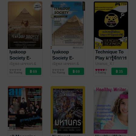
Iyakoop
Iyakoop
Technique To
Society E-
Society E-
Play มารู้จักการ
Magazine
Magazine
เล่น League Of
ณัฐพล เดชขจร &
ณัฐพล เดชขจร &
Uranus_X
/
N'Nile
นิตยสารความรู้
/
N'Nile
นิตยสารความรู้
/
Menada
นิตยสารความรู้
Issue 12
Issue 07
Legends กัน
No Rating
No Rating
1 Rating
Iyakoop_Society
Iyakoop_Society