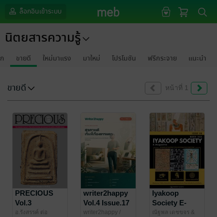
ล็อกอินเข้าระบบ
นิตยสารความรู้
รก
ขายดี
ใหม่มาแรง
มาใหม่
โปรโมชัน
ฟรีกระจาย
แนะนำ
ขายดี
หน้าที่ 1
PRECIOUS
writer2happy
Iyakoop
Vol.3
Vol.4 Issue.17
Society E-
Magazine
อ.รังสรรค์ ต่อ
writer2happy
/
ณัฐพล เดชขจร &