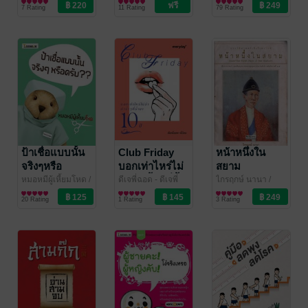
สำนักพิมพ์สุขภาพ
ธรรมะ/ปรัชญา
ดาบ
ท่องเที่ยว
7 Rating
11 Rating
79 Rating
ใจ
ป้าเชื่อแบบนั้น
Club Friday
หน้าหนึ่งใน
จริงๆหรือ
บอกเท่าไหร่ไม่
สยาม
ครับ??
จำ คำซ้ำๆ ที่ย้ำ
หมอหมีผู้เหี้ยมโหด
/
ดีเจพี่ฉอด - ดีเจพี่
ไกรฤกษ์ นานา
/
Tonmanow
สุขภาพ
อ้อย
สาระบันเทิง
/ daypoets
สำนักพิมพ์มติชน
ประวัติศาสตร์
มา 10 ปี
20 Rating
1 Rating
3 Rating
Publishing