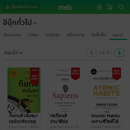
ล็อกอินเข้าระบบ
อีบุ๊กทั่วไป
ใหม่มาแรง
มาใหม่
โปรโมชัน
ฟรีกระจาย
ฮิตขึ้นหิ้ง
แนะนำ
แนะนำ
หน้าที่ 1
-15%
กินกบตัวนั้นซะ!
เซเปียนส์
Atomic Habits
(ฉบับปรับปรุง)
ประวัติย่อ
เพราะชีวิตดีได้
(Eat That
มนุษยชาติ :
กว่าที่เป็น
Brian Tracy
/ วีเลิร์น
ยูวัล โนอาห์ แฮรารี
James Clear (เจมส์