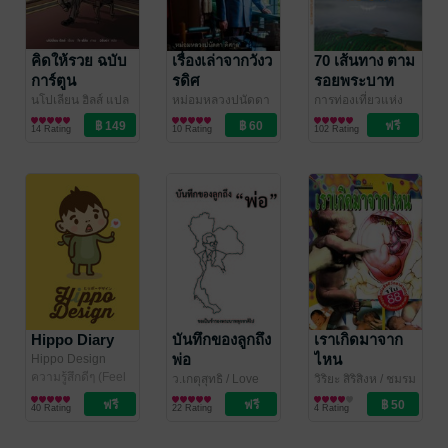
คิดให้รวย ฉบับ
เรื่องเล่าจากวังว
70 เส้นทาง ตาม
การ์ตูน
รดิศ
รอยพระบาท
นโปเลียน ฮิลส์ แปล
หม่อมหลวงปนัดดา
การท่องเที่ยวแห่ง
วรินดา
การเงินการลงทุน
/ สำนักพิมพ์
ดิศกุล
ชีวประวัติ
/ DMG
ประเทศไทย
ท่องเที่ยว
14 Rating
10 Rating
102 Rating
สุขภาพใจ
Books
Hippo Diary
บันทึกของลูกถึง
เราเกิดมาจาก
พ่อ
ไหน
Hippo Design
ความรู้สึกดีๆ (Feel
ว.เกตุสุทธิ
/ Love
วิริยะ สิริสิงห
/ ชมรม
Good)
Top Book
เทิดพระเกียรติ
เด็ก
วิทยาศาสตร์และ
40 Rating
22 Rating
4 Rating
เทคโนโลยี