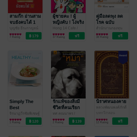
สามก๊ก อ่านสาม
ผู้ชายคะ ! ผู้
คู่มือลดพุง ลด
จบยังคบได้ 1
หญิงคับ ! โง่จริง
โรค ฉบับ
หรือ
ประชาชน
บุญชัย ธีระกาญจน์
Hong 14 Cafe
/
สำนักงานกองทุน
บริหารจัดการ
Tonmanow
สาระบันเทิง
สนับสนุนการสร้าง
สุขภาพ
7 Rating
37 Rating
38 Rating
Publishing
เสริมสุขภาพ (สสส.)
/ Meb's Pick
Simply The
รักแท้ของสิ่งมี
นิราศหนองคาย
Best
ชีวิตที่คนเรียก
หลวงพัฒนพงศ์ภักดี
/ Meb's Pick
บทกวี/กลอน
HEALTHY
ว่า “หมา”
จิรนาฏวีรชัยพิเชษฐ์
ทศ คณนาพร
/
กุล /อรัญญามิ่งขวัญ
การประกอบอาหาร
happybook
สัตว์เลี้ยง
Food
1 Rating
2 Rating
12 Rating
/ แม่บ้าน