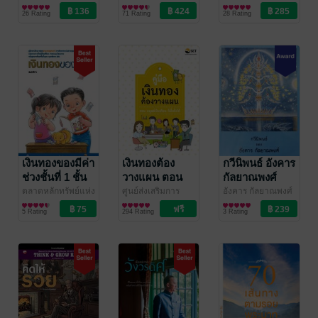
(WELEARN)
จิตวิทยา
เขียน ดร.นำชัย ชีววิ
ประวัติศาสตร์
เคลียร์) เขียน,
พัฒนาตนเอง
Frog! [3rd
Sapiens A
(หนังสือเสียง)
26 Rating
71 Rating
28 Rating
วรรธน์ แปล
/ ยิปซี
ประพาฬรัตน์ ยง
Edition])
Brief History
สำนักพิมพ์
มานิตชัย แปล
/ ซี
of Humankind
เอ็ดยูเคชั่น
เงินทองของมีค่า
เงินทองต้อง
กวีนิพนธ์ อังคาร
ช่วงชั้นที่ 1 ชั้น
วางแผน ตอน
กัลยาณพงศ์
ประถมศึกษา ปี
มนุษย์เงินเดือน
ตลาดหลักทรัพย์แห่ง
ศูนย์ส่งเสริมการ
อังคาร กัลยาณพงศ์
ประเทศไทย
การศึกษา/ตำรา
/ The
พัฒนาความรู้ตลาด
การเงินการลงทุน
/ สำนักพิมพ์กินริน
บทกวี/กลอน
ที่ 1-3
ก็มั่งคั่งได้
5 Rating
294 Rating
3 Rating
Stock Exchange of
เรียน
ทุน ตลาดหลักทรัพย์
Thailand
แห่งประเทศไทย
/
The Stock
Exchange of
Thailand