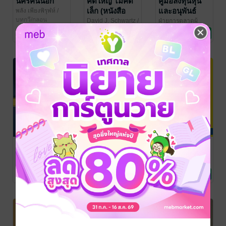
นครคนนอก
คิดใหญ่ ไม่คิด
คู่มือลงทุนหุ้น
เล็ก (หนังสือ
และอนุพันธ์
พลัง เพียงพิรุฬห์
/
สำนักพิมพ์นิดจะ
บทกวี/กลอน
เสียง)
ออนไลน์
David J. Schwartz
/
ฝ่ายการตลาดผู้
ศิลป์
ซีเอ็ดยูเคชั่น
พัฒนาตนเอง
ลงทุนบุคคล สาย
การเงินการลงทุน
7 Rating
11 Rating
343 Rating
งานการตลาด
ตลาดหลักทรัพย์แห่ง
ประเทศไทย
/ The
Stock Exchange of
Thailand
ไอน์สไตน์ถาม
เรไรรายวัน
เก่งพูดภาษา
พระพุทธเจ้า
อังกฤษแบบมือ
เรไร สุวีรานนท์
/
สำนักพิมพ์เรไร
แม่และเด็ก
ตอบ
โปร
ศุภวรรณ พิพัฒ
สุรีรัตน์ ทองอินทร์
/
พรรณวงศ์ กรีน
พัฒนาตนเอง
/
Expernet
ภาษา
8 Rating
23 Rating
1 Rating
FreeMind
Publishing