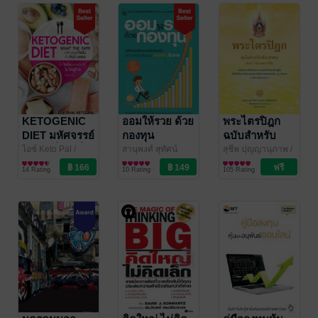
KETOGENIC
ออมให้รวย ด้วย
พระไตรปิฎก
DIET มหัศจรรย์
กองทุน
ฉบับสำหรับ
ไขมัน ยิ่งกินยิ่ง
ประชาชน
ไอซ์ Keto Pal
/
สานุพงศ์ สุทัศน์
สุชีพ ปุญญานุภาพ
/
Nation Books
สุขภาพ
ธรรมกุล
การเงินการลงทุน
/ Nation
Meb's Pick
ธรรมะ/ปรัชญา
ผอม
14 Rating
10 Rating
105 Rating
Books