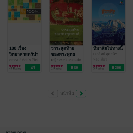
100 เรื่อง
วาระสุดท้าย
หิมาลัยไปทางนี้
วิทยาศาสตร์น่า
ของพระพุทธ
เอกวิทย์ สุดานิช
ท่องเที่ยว
รู้
องค์
สสวท.
/ Meb's Pick
เสฐียรพงษ์ วรรณปก
วิทยาศาสตร์และ
/ สำนักพิมพ์มติชน
ความเชื่อและ
47 Rating
1 Rating
5 Rating
เทคโนโลยี
ศาสนา/พระเครื่อง
หน้าที่ 1
เลือกหมวดหมู่