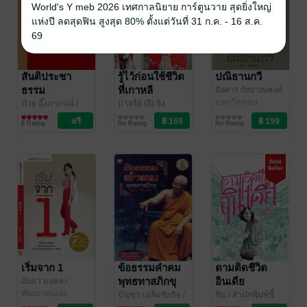
World's Y meb 2026 เทศกาลนิยาย การ์ตูนวาย สุดยิ่งใหญ่
แห่งปี ลดสุดฟิน สูงสุด 80% ตั้งแต่วันที่ 31 ก.ค. - 16 ส.ค.
69
สันติประชา
รู้ไว้ก่อนใช้ชีวิต
ปณิธานกวี
ธรรม
ที่เกาหลี
อังคาร กัลยาณพงศ์
/ เคล็ดไทย
บทกวี/กลอน
ป๋วย อึ๊งภากรณ์
/
ปาจรีย์ (ลี) จิง
Meb's Pick
การเมือง/รัฐศาสตร์
ประเสริฐสุข
สาระบันเทิง
/ TPA
8 Rating
No Rating
No Rating
Press
เริ่มจาก 1
ข้อธรรมคำคม
ตามติดชีวิต
พุทธทาสภิกขุ
อินเดีย
อันยา มงคล
/
Stock2morrow
พัฒนาตนเอง
(EPUB)
บัญชา เฉลิมชัยกิจ
/
ขิม
/ สำนักพิมพ์ชี้