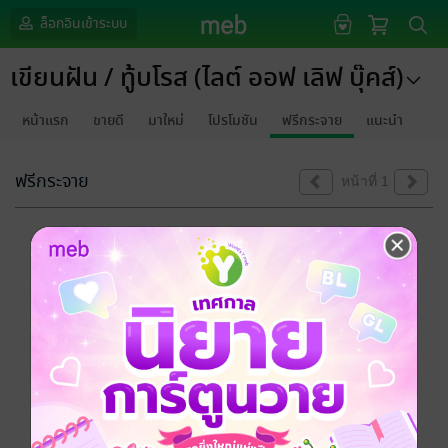
ล็อกอินเข้าระบบ
เขียนฝัน / ทู้บโรส (ไลต์ ออฟ เลิฟ บุ๊คส์)
หน้าแรก
ขายดี
มาใหม่
โปรโมชัน
ฟรีกระจาย
แนะนำ
ฟรีกระจาย
หน้าที่ 1
ขออภัยด้วยนะคะ
ไม่พบข้อมูลในหัวข้อที่คุณกำลังชมค่ะ