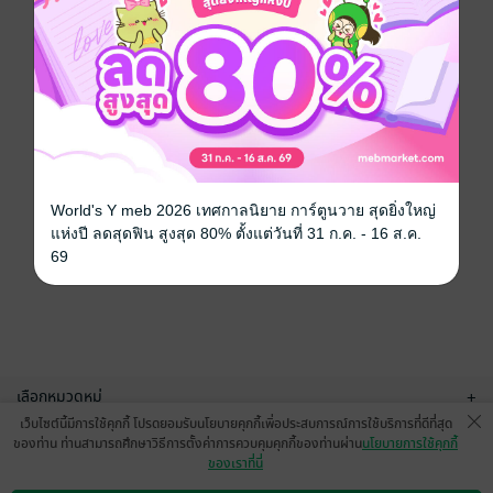
World's Y meb 2026 เทศกาลนิยาย การ์ตูนวาย สุดยิ่งใหญ่
แห่งปี ลดสุดฟิน สูงสุด 80% ตั้งแต่วันที่ 31 ก.ค. - 16 ส.ค.
69
เลือกหมวดหมู่
+
เว็บไซต์นี้มีการใช้คุกกี้ โปรดยอมรับนโยบายคุกกี้เพื่อประสบการณ์การใช้บริการที่ดีที่สุด
บริการช่วยเหลือ
+
ของท่าน ท่านสามารถศึกษาวิธีการตั้งค่าการควบคุมคุกกี้ของท่านผ่าน
นโยบายการใช้คุกกี้
ของเราที่นี่
เกี่ยวกับเรา
+