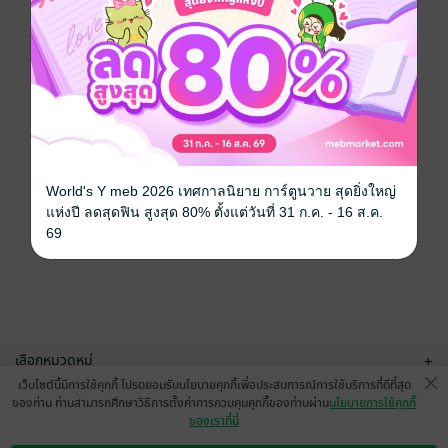
World's Y meb 2026 เทศกาลนิยาย การ์ตูนวาย สุดยิ่งใหญ่
แห่งปี ลดสุดฟิน สูงสุด 80% ตั้งแต่วันที่ 31 ก.ค. - 16 ส.ค.
69
เลือกหมวดหมู่
+
เว็บไซต์นี้มีการใช้คุกกี้ โปรดยอมรับนโยบายคุกกี้เพื่อประสบการณ์การใช้บริการที่ดีที่สุด
บริการช่วยเหลือ
+
ของท่าน ท่านสามารถศึกษาวิธีการตั้งค่าการควบคุมคุกกี้ของท่านผ่าน
นโยบายการใช้คุกกี้
ของเราที่นี่
เกี่ยวกับเรา
+