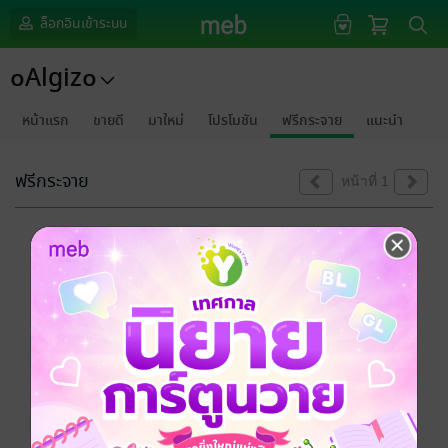
ล็อกอินเข้าระบบ
๐Algiz๐
หน้าแรก
ขายดี
มาใหม่
โปรโมชัน
ฟรีกระจาย
แนะนำ
ฟรีกระจาย
หน้าที่ 1
ขออภัยด้วยนะคะ
ไม่พบข้อมูลในหัวข้อที่คุณกำลังชมค่ะ