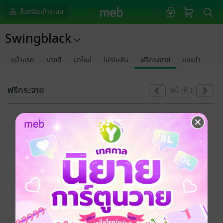
ล็อกอินเข้าระบบ
Swingblack
หน้าแรก
ขายดี
มาใหม่
โปรโมชัน
ฟรีกระจาย
แนะนำ
ฟรีกระจาย
หน้าที่ 1
ขออภัยด้วยนะคะ
ไม่พบข้อมูลในหัวข้อที่คุณกำลังชมค่ะ