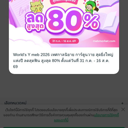
World's Y meb 2026 เทศกาลนิยาย การ์ตูนวาย สุดยิ่งใหญ่
แห่งปี ลดสุดฟิน สูงสุด 80% ตั้งแต่วันที่ 31 ก.ค. - 16 ส.ค.
69
เลือกหมวดหมู่
+
เว็บไซต์นี้มีการใช้คุกกี้ โปรดยอมรับนโยบายคุกกี้เพื่อประสบการณ์การใช้บริการที่ดีที่สุด
บริการช่วยเหลือ
+
ของท่าน ท่านสามารถศึกษาวิธีการตั้งค่าการควบคุมคุกกี้ของท่านผ่าน
นโยบายการใช้คุกกี้
ของเราที่นี่
เกี่ยวกับเรา
+