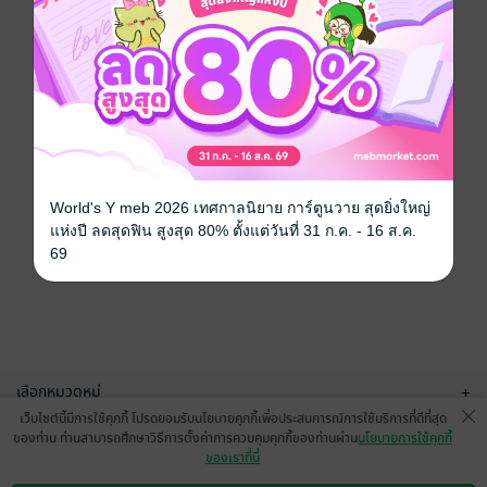
World's Y meb 2026 เทศกาลนิยาย การ์ตูนวาย สุดยิ่งใหญ่
แห่งปี ลดสุดฟิน สูงสุด 80% ตั้งแต่วันที่ 31 ก.ค. - 16 ส.ค.
69
เลือกหมวดหมู่
+
เว็บไซต์นี้มีการใช้คุกกี้ โปรดยอมรับนโยบายคุกกี้เพื่อประสบการณ์การใช้บริการที่ดีที่สุด
บริการช่วยเหลือ
+
ของท่าน ท่านสามารถศึกษาวิธีการตั้งค่าการควบคุมคุกกี้ของท่านผ่าน
นโยบายการใช้คุกกี้
ของเราที่นี่
เกี่ยวกับเรา
+