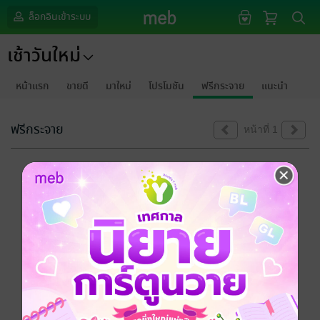
ล็อกอินเข้าระบบ
เช้าวันใหม่
หน้าแรก
ขายดี
มาใหม่
โปรโมชัน
ฟรีกระจาย
แนะนำ
ฟรีกระจาย
หน้าที่ 1
ขออภัยด้วยนะคะ
ไม่พบข้อมูลในหัวข้อที่คุณกำลังชมค่ะ