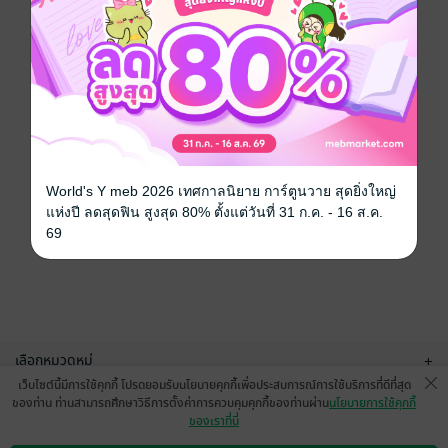
World's Y meb 2026 เทศกาลนิยาย การ์ตูนวาย สุดยิ่งใหญ่
แห่งปี ลดสุดฟิน สูงสุด 80% ตั้งแต่วันที่ 31 ก.ค. - 16 ส.ค.
69
เลือกหมวดหมู่
+
เว็บไซต์นี้มีการใช้คุกกี้ โปรดยอมรับนโยบายคุกกี้เพื่อประสบการณ์การใช้บริการที่ดีที่สุด
บริการช่วยเหลือ
+
ของท่าน ท่านสามารถศึกษาวิธีการตั้งค่าการควบคุมคุกกี้ของท่านผ่าน
นโยบายการใช้คุกกี้
ของเราที่นี่
เกี่ยวกับเรา
+