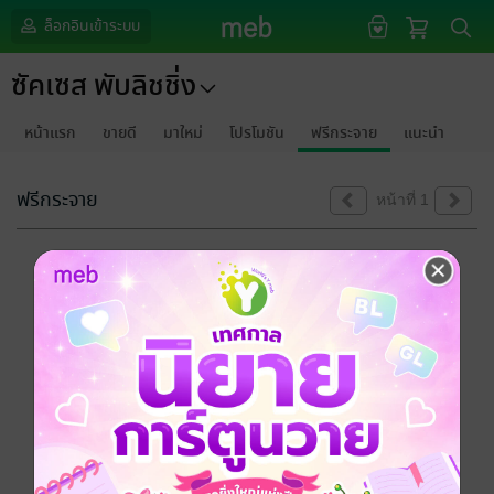
ล็อกอินเข้าระบบ
ซัคเซส พับลิชชิ่ง
หน้าแรก
ขายดี
มาใหม่
โปรโมชัน
ฟรีกระจาย
แนะนำ
ฟรีกระจาย
หน้าที่ 1
ขออภัยด้วยนะคะ
ไม่พบข้อมูลในหัวข้อที่คุณกำลังชมค่ะ