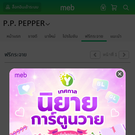
ล็อกอินเข้าระบบ
P.P. PEPPER
หน้าแรก
ขายดี
มาใหม่
โปรโมชัน
ฟรีกระจาย
แนะนำ
ฟรีกระจาย
หน้าที่ 1
ขออภัยด้วยนะคะ
ไม่พบข้อมูลในหัวข้อที่คุณกำลังชมค่ะ