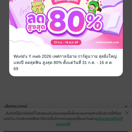
World's Y meb 2026 เทศกาลนิยาย การ์ตูนวาย สุดยิ่งใหญ่
แห่งปี ลดสุดฟิน สูงสุด 80% ตั้งแต่วันที่ 31 ก.ค. - 16 ส.ค.
69
เลือกหมวดหมู่
+
เว็บไซต์นี้มีการใช้คุกกี้ โปรดยอมรับนโยบายคุกกี้เพื่อประสบการณ์การใช้บริการที่ดีที่สุด
บริการช่วยเหลือ
+
ของท่าน ท่านสามารถศึกษาวิธีการตั้งค่าการควบคุมคุกกี้ของท่านผ่าน
นโยบายการใช้คุกกี้
ของเราที่นี่
เกี่ยวกับเรา
+