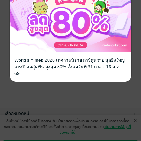
World's Y meb 2026 เทศกาลนิยาย การ์ตูนวาย สุดยิ่งใหญ่
แห่งปี ลดสุดฟิน สูงสุด 80% ตั้งแต่วันที่ 31 ก.ค. - 16 ส.ค.
69
เลือกหมวดหมู่
+
เว็บไซต์นี้มีการใช้คุกกี้ โปรดยอมรับนโยบายคุกกี้เพื่อประสบการณ์การใช้บริการที่ดีที่สุด
บริการช่วยเหลือ
+
ของท่าน ท่านสามารถศึกษาวิธีการตั้งค่าการควบคุมคุกกี้ของท่านผ่าน
นโยบายการใช้คุกกี้
ของเราที่นี่
เกี่ยวกับเรา
+