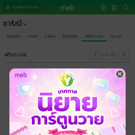
ล็อกอินเข้าระบบ
ชาริณี
หน้าแรก
ขายดี
มาใหม่
โปรโมชัน
ฟรีกระจาย
แนะนำ
ฟรีกระจาย
หน้าที่ 1
ขออภัยด้วยนะคะ
ไม่พบข้อมูลในหัวข้อที่คุณกำลังชมค่ะ