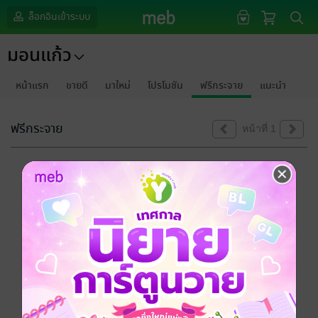
ล็อกอินเข้าระบบ
มอนแก้ว
หน้าแรก
ขายดี
มาใหม่
โปรโมชัน
ฟรีกระจาย
แนะนำ
ฟรีกระจาย
หน้าที่ 1
ขออภัยด้วยนะคะ
ไม่พบข้อมูลในหัวข้อที่คุณกำลังชมค่ะ