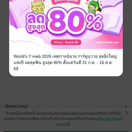
World's Y meb 2026 เทศกาลนิยาย การ์ตูนวาย สุดยิ่งใหญ่
แห่งปี ลดสุดฟิน สูงสุด 80% ตั้งแต่วันที่ 31 ก.ค. - 16 ส.ค.
69
เลือกหมวดหมู่
+
เว็บไซต์นี้มีการใช้คุกกี้ โปรดยอมรับนโยบายคุกกี้เพื่อประสบการณ์การใช้บริการที่ดีที่สุด
บริการช่วยเหลือ
+
ของท่าน ท่านสามารถศึกษาวิธีการตั้งค่าการควบคุมคุกกี้ของท่านผ่าน
นโยบายการใช้คุกกี้
ของเราที่นี่
เกี่ยวกับเรา
+