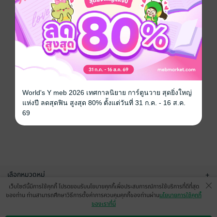
World's Y meb 2026 เทศกาลนิยาย การ์ตูนวาย สุดยิ่งใหญ่
แห่งปี ลดสุดฟิน สูงสุด 80% ตั้งแต่วันที่ 31 ก.ค. - 16 ส.ค.
69
เลือกหมวดหมู่
+
เว็บไซต์นี้มีการใช้คุกกี้ โปรดยอมรับนโยบายคุกกี้เพื่อประสบการณ์การใช้บริการที่ดีที่สุด
บริการช่วยเหลือ
+
ของท่าน ท่านสามารถศึกษาวิธีการตั้งค่าการควบคุมคุกกี้ของท่านผ่าน
นโยบายการใช้คุกกี้
ของเราที่นี่
เกี่ยวกับเรา
+