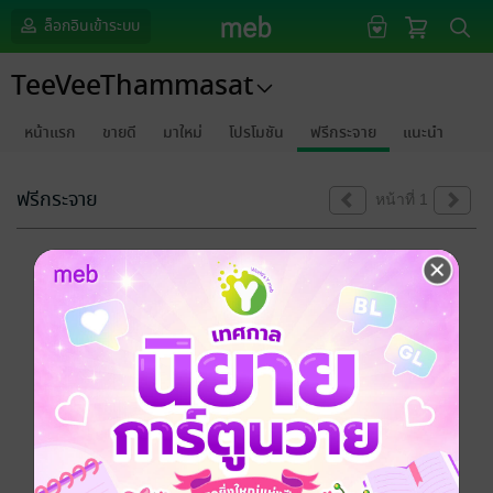
ล็อกอินเข้าระบบ
TeeVeeThammasat
หน้าแรก
ขายดี
มาใหม่
โปรโมชัน
ฟรีกระจาย
แนะนำ
ฟรีกระจาย
หน้าที่ 1
ขออภัยด้วยนะคะ
ไม่พบข้อมูลในหัวข้อที่คุณกำลังชมค่ะ