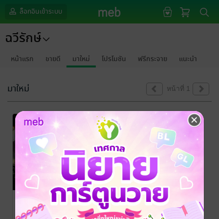
ล็อกอินเข้าระบบ
ฉวีรักษ์
หน้าแรก
ขายดี
มาใหม่
โปรโมชัน
ฟรีกระจาย
แนะนำ
มาใหม่
หน้าที่ 1
เสน่ห์รัก หัวใจ
เถื่อน
ฉวีรักษ์