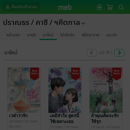
ล็อกอินเข้าระบบ
ปราณธร / คาซี / ฯคีตกาล
หน้าแรก
ขายดี
มาใหม่
โปรโมชัน
ฟรีกระจาย
แนะนำ
มาใหม่
หน้าที่ 1
เวฬาว่ารัก
เคมีหัวใจ สูตรนี้
ถ้าคุณคิดจะรัก
ใช้เฉพาะเธอ
ให้รุก
ปราณธร
/ ปราณธร
/ คาซี / ฯคีตกาล
นิยายรัก
ปราณธร
/ ปราณธร
ปราณธร
/ ปราณธร