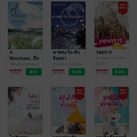
A
ฆาตตะวัน ดับ
รอยจาร
Merchant...ปีก
จันทรา
ปราณธร
/ ปราณธร
/ คาซี / ฯคีตกาล
นิยายรัก
แห่งคารูด
ฯคีตกาล
/ ปราณธร
ปราณธร
/ ปราณธร
/ คาซี / ฯคีตกาล
นิยายแฟนตาซี
/ คาซี / ฯคีตกาล
นิยายผจญภัย/บู๊แอก
4 Rating
28 Rating
12 Rating
ชัน