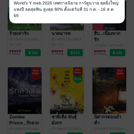
World's Y meb 2026 เทศกาลนิยาย การ์ตูนวาย สุดยิ่งใหญ่
แห่งปี ลดสุดฟิน สูงสุด 80% ตั้งแต่วันที่ 31 ก.ค. - 16 ส.ค.
69
ร้ายเท่ารัก
นาคมารค
สืบ...เนื่องจาก
รัก
ปราณธร
/ ปราณธร
ปราณธร
/ ปราณธร
/ คาซี / ฯคีตกาล
นิยายรัก
/ คาซี / ฯคีตกาล
นิยายรัก
ปราณธร
/ ปราณธร
/ คาซี / ฯคีตกาล
นิยายรัก
8 Rating
14 Rating
48 Rating
Zombie
ชาติเสือ พันธุ์
นิศากรตอนย่ำ
Prince...รักลวง
มังกร
ค่ำ
ใจ
ปราณธร
/ ปราณธร
ปราณธร
/ ปราณธร
ปราณธร
/ ปราณธร