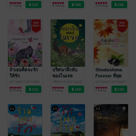
/ คาซี / ฯคีตกาล
นิยายรัก
/ คาซี / ฯคีตกาล
นิยายรัก
17 Rating
55 Rating
33 Rating
ถ้าเธอคิดจะรัก
ปริศนาลึกลับ
Shodoshima
ให้รัก
ของไนเจล
Forever ที่สุด
คือรัก
ปราณธร
/ ปราณธร
ฯคีตกาล (ปราณธร)
ปราณธร
/ ปราณธร
/ คาซี / ฯคีตกาล
นิยายรัก
/ ปราณธร / คาซี / ฯ
นิยายแฟนตาซี
/ คาซี / ฯคีตกาล
นิยายรัก
56 Rating
6 Rating
5 Rating
คีตกาล