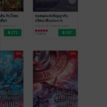
็กสัน กับโทสะ
หอสมุดแห่งปัญญากับ
เศียร
ปริศนาสิบประการ
 นวบุศย์ แปล
/
ทาซากิ เรย์ / อรพรรณ แปล
/
Enter Books
นิยายแฟนตาซี
3 Rating
-20%
-20%