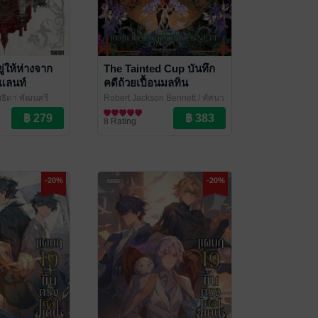
ู่ให้ห่างจาก
The Tainted Cup บันทึก
แลนท์
คดีถ้วยเปื้อนมลทิน
ุธิดา พัฒนศรี
Robert Jackson Bennett / ทัศนา
Books
วดี สีหาวงษ์ แปล
นิยายแฟนตาซี
/ Enter Books
8 Rating
-20%
-20%