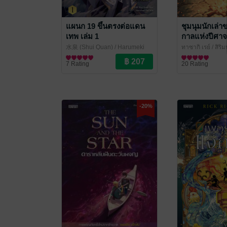
แผนก 19 ขึ้นตรงต่อแดน
ชุมนุมนักเล่า
เทพ เล่ม 1
กาลแห่งปีศาจ
水泉 (Shui Quan) / Harumeki
ทาซากิ เรย์ / สิริ
Pan แปล
นิยายแฟนตาซี
/ Enter Books
Books
นิยายแฟนตาซี
7 Rating
20 Rating
-20%