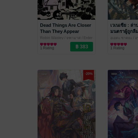
Dead Things Are Closer
เวเนเซีย : ล่
Than They Appear
มนตราผู้ถูกลื
ปริศนาโกลาหลกับ
Robin Wasley / จุฑามาศ
/ Enter
อุเอดะ ซาคุยะ /
เวทมนตร์แห่งความตาย
Books
นิยายแฟนตาซี
Books
นิยายแฟนตาซี
1 Rating
1 Rating
-20%