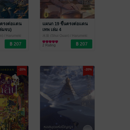
นตรงต่อแดน
แผนก 19 ขึ้นตรงต่อแดน
เล่มจบ)
เทพ เล่ม 4
) / Harumeki
水泉 (Shui Quan) / Harumeki
er Books
Pan แปล
นิยายแฟนตาซี
/ Enter Books
2 Rating
-20%
-20%