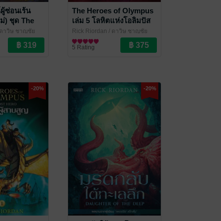
ู้ซ่อนเร้น
The Heroes of Olympus
ม่) ชุด The
เล่ม 5 โลหิตแห่งโอลิมปัส
ollo
(New Edition)
 ดาวิษ ชาญชัย
Rick Riordan / ดาวิษ ชาญชัย
ooks
วานิช
นิยายแฟนตาซี
/ Enter Books
5 Rating
-20%
-20%