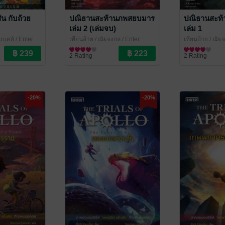
สัน กับถ้วย
ปณิธานสะท้านภพสยบมาร
ปณิธานสะท
เล่ม 2 (เล่มจบ)
เล่ม 1
วบุศย์
/ Enter
เทียนอ้าย / ณัฐจงกล
/ Enter
เทียนอ้าย / ณัฐ
Books
นิยายแฟนตาซี
Books
นิยายแฟนตาซี
2 Rating
2 Rating
-20%
-20%