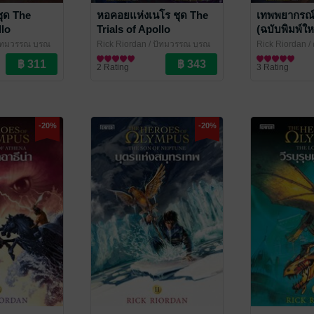
ุด The
หอคอยแห่งเนโร ชุด The
เทพพยากรณ์ผ
llo
Trials of Apollo
(ฉบับพิมพ์ให
Trials of Ap
ปัทมวรรณ บูรณ
Rick Riordan / ปัทมวรรณ บูรณ
Rick Riordan /
oks
มาตร์
นิยายแฟนตาซี
/ Enter Books
วานิช
นิยายแฟนตาซี
/ Enter B
2 Rating
3 Rating
-20%
-20%