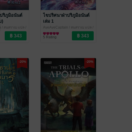
ริภูมิอนันต์
ไขปริศนาฝ่าปริภูมิอนันต์
บ)
เล่ม 1
n / สนสราญ แปล
/
AyeAyeCaptain / สนสราญ แปล
/
Enter Books
นิยายแฟนตาซี
5 Rating
-20%
-20%