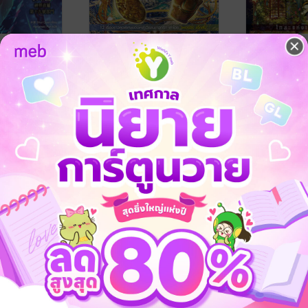
ตรงต่อแดน
Percy Jackson's Greek
เพอร์ซีย์ แจ
Heroes เพอร์ซีย์ แจ็กสัน
แห่งเทพีสาม
กับตำนานยอดวีรชน
 / Harumeki
Rick Riordan / นวบุศย์ แปล
/
Rick Riordan /
 Books
Enter Books
นิยายแฟนตาซี
Enter Books
นิยายแฟนตาซี
1 Rating
3 Rating
-20%
-20%