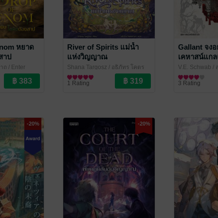
enom หยาด
River of Spirits แม่น้ำ
Gallant จงอย
งสาป
แห่งวิญญาณ
เคหาสน์แกล
นาถ
/ Enter
Shana Targosz / อธิภัทร โคตร
V.E. Schwab / ส
ศาลา
นิยายแฟนตาซี
/ Enter Books
วิเชียร
นิยายแฟนตาซี
/ Enter 
1 Rating
3 Rating
-20%
-20%