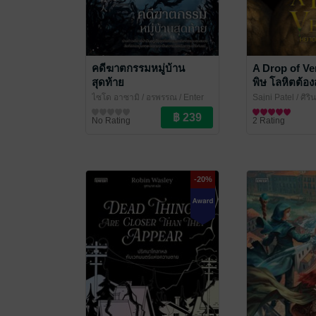
คดีฆาตกรรมหมู่บ้าน
A Drop of V
สุดท้าย
พิษ โลหิตต้อ
ไซโด อาซามิ / อรพรรณ
/ Enter
Sajni Patel / ศิริ
Books
นิยายสืบสวนสอบสวน/ทริลเลอร์
Books
นิยายแฟนตาซี
No Rating
2 Rating
-20%