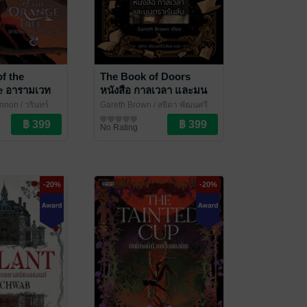
of the
The Book of Doors
e อารามเวท
หนังสือ กาลเวลา และมน
เล่ม 1
ตราเร้นลับ
non / วรินทร์
Gareth Brown / สุธิดา พัฒนศรี
r Books
วิเชียร
นิยายแฟนตาซี
/ Enter Books
No Rating
-20%
-20%