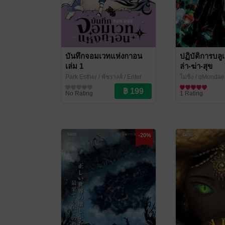
บันทึกจอมเวทแห่งกาอน
ปฏิบัติการบลูเบ
เล่ม 1
ล่า-ฆ่า-สุข
Park Esther / พัชรางสุ์
/ Enter
โม่ซิง / qMondae
Books
นิยายแฟนตาซี
นิยายแฟนตาซี
No Rating
1 Rating
-20%