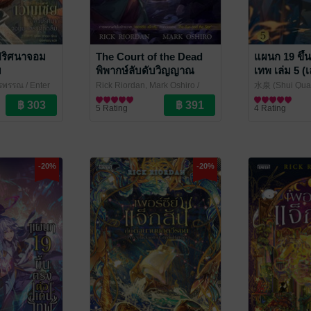
าปริศนาจอม
The Court of the Dead
แผนก 19 ขึ้
ม
พิพากษ์ลับดับวิญญาณ
เทพ เล่ม 5 (
 อรพรรณ
/ Enter
Rick Riordan, Mark Oshiro /
水泉 (Shui Quan
ปัทมวรรณ บูรณมาตร์
นิยายแฟนตาซี
/ Enter
Pan แปล
นิยายแฟนตาซี
/ Ent
5 Rating
4 Rating
Books
-20%
-20%