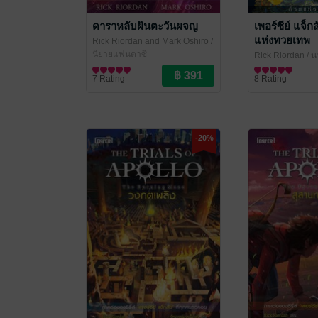
ดาราหลับฝันตะวันผจญ
เพอร์ซีย์ แจ็ก
แห่งทวยเทพ
Rick Riordan and Mark Oshiro /
ปัทมวรรณ บูรณมาตร์
นิยายแฟนตาซี
/ Enter
Rick Riordan / น
Books
Books
นิยายแฟนตาซี
7 Rating
8 Rating
-20%