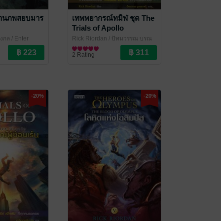
้านภพสยบมาร
เทพพยากรณ์ทมิฬ ชุด The
Trials of Apollo
จงกล
/ Enter
Rick Riordan / ปัทมวรรณ บูรณ
มาตร์
นิยายแฟนตาซี
/ Enter Books
2 Rating
-20%
-20%