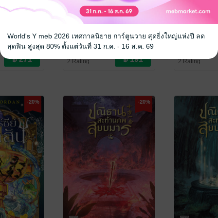
ขานกับราตรี
Demigods and
ไขปริศนาฝ่าป
Magicians รวมพลมนุษย์
เล่ม 2 (เล่มจ
World's Y meb 2026 เทศกาลนิยาย การ์ตูนวาย สุดยิ่งใหญ่แห่งปี ลด
กึ่งเทพและผู้ใช้เวทพิศวง
มนต์ สัพโส
/ Enter
Rick Riordan / นวบุศย์ แปล
/
AyeAyeCaptai
สุดฟิน สูงสุด 80% ตั้งแต่วันที่ 31 ก.ค. - 16 ส.ค. 69
Enter Books
นิยายแฟนตาซี
Enter Books
นิยายแฟนตาซี
2 Rating
2 Rating
-20%
-20%