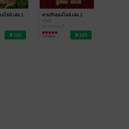
นไลน์ เล่ม 1
สามก๊กออนไลน์ เล่ม 1
หมื่นลี้
นิยายแฟนตาซี
3 Rating