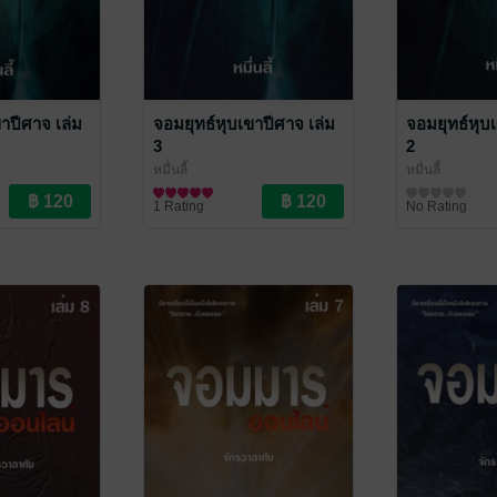
าปีศาจ เล่ม
จอมยุทธ์หุบเขาปีศาจ เล่ม
จอมยุทธ์หุบเ
3
2
หมื่นลี้
หมื่นลี้
น
นิยายกำลังภายใน
นิยายกำลังภาย
1 Rating
No Rating