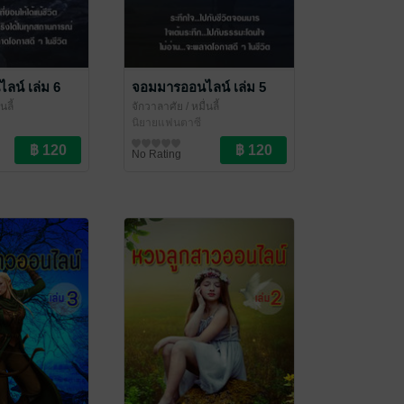
น์ เล่ม 6
จอมมารออนไลน์ เล่ม 5
นลี้
จักวาลาศัย
/ หมื่นลี้
นิยายแฟนตาซี
No Rating