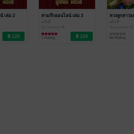
์ เล่ม 2
สามก๊กออนไลน์ เล่ม 3
หวงลูกสาวออ
หมื่นลี้
หมื่นลี้
นิยายแฟนตาซี
นิยายแฟนตาซี
1 Rating
No Rating