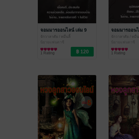
จอมมารออนไลน์ เล่ม 9
จอมมารออนไลน
จักวาลาศัย
/ หมื่นลี้
จักวาลาศัย
/ หมื่นล
นิยายแฟนตาซี
นิยายแฟนตาซี
1 Rating
1 Rating