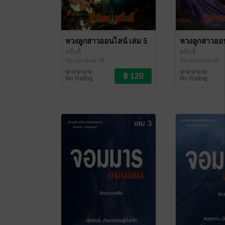
หวงลูกสาวออนไลน์ เล่ม 5
หวงลูกสาวออน
หมื่นลี้
หมื่นลี้
นิยายแฟนตาซี
นิยายแฟนตาซี
No Rating
No Rating