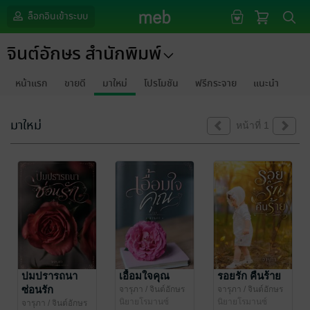
ล็อกอินเข้าระบบ
จินต์อักษร สำนักพิมพ์
หน้าแรก
ขายดี
มาใหม่
โปรโมชัน
ฟรีกระจาย
แนะนำ
มาใหม่
หน้าที่ 1
ปมปรารถนา
เอื้อมใจคุณ
รอยรัก คืนร้าย
ซ่อนรัก
จารุภา
/ จินต์อักษร
จารุภา
/ จินต์อักษร
สำนักพิมพ์
นิยายโรมานซ์
สำนักพิมพ์
นิยายโรมานซ์
จารุภา
/ จินต์อักษร