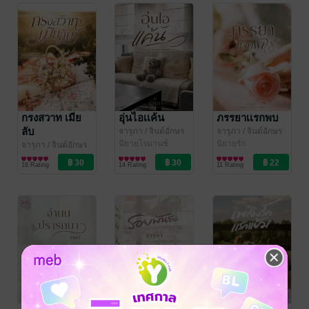
กรงสวาท เมีย
อุ่นไอเเค้น
ภรรยาเเรกพบ
ลับ
จารุภา
/ จินต์อักษร
จารุภา
/ จินต์อักษร
สำนักพิมพ์
นิยายโรมานซ์
สำนักพิมพ์
นิยายรัก
จารุภา
/ จินต์อักษร
สำนักพิมพ์
นิยายโรมานซ์
16 Rating
14 Rating
11 Rating