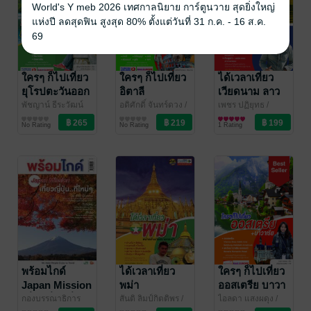
World's Y meb 2026 เทศกาลนิยาย การ์ตูนวาย สุดยิ่งใหญ่
แห่งปี ลดสุดฟิน สูงสุด 80% ตั้งแต่วันที่ 31 ก.ค. - 16 ส.ค.
69
ใครๆ ก็ไปเที่ยว
ใครๆ ก็ไปเที่ยว
ได้เวลาเที่ยว
ยุโรปตะวันออก
อิตาลี
เวียดนาม ลาว
เล่ม 2 เล่มเดียว
นครวัด
พัชญาน์ ธีระวัฒน์
อดิศักดิ์ จันทร์ดวง
/
เพชร ปฏิยุทธ
/
สกุล
ท่องเที่ยว
/ สำนักพิมพ์
สำนักพิมพ์ฟอร์เวิร์ด
ท่องเที่ยว
สำนักพิมพ์ฟอร์เวิร์ด
ท่องเที่ยว
เที่ยว 5 ประเทศ
No Rating
No Rating
1 Rating
ฟอร์เวิร์ด
: ฮังการี
โครเอเชีย สโลวี
เนีย โรมาเนีย
บัลแกเรีย
พร้อมไกด์
ได้เวลาเที่ยว
ใครๆ ก็ไปเที่ยว
Japan Mission
พม่า
ออสเตรีย บาวา
เที่ยวญี่ปุ่นที่
เรีย
กองบรรณาธิการ
สันติ ลิมป์กิตติพร
/
ไอลดา แสงผดุง
/