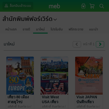
ล็อกอินเข้าระบบ
สำนักพิมพ์ฟอร์เวิร์ด
หน้าแรก
ขายดี
มาใหม่
โปรโมชัน
ฟรีกระจาย
แนะนำ
มาใหม่
หน้าที่ 1
เที่ยว 80 เมือง
Visit West
Visit JAPAN
สวยยุโรป
USA เที่ยว
บันทึกเที่ยว
อเมริกาฝั่งตะวัน
ญี่ปุ่น เล่ม 4 จาก
อดิศักดิ์ จันทร์ดวง
/
อดิศักดิ์ จันทร์ดวง
/
อดิศักดิ์ จันทร์ดวง
/