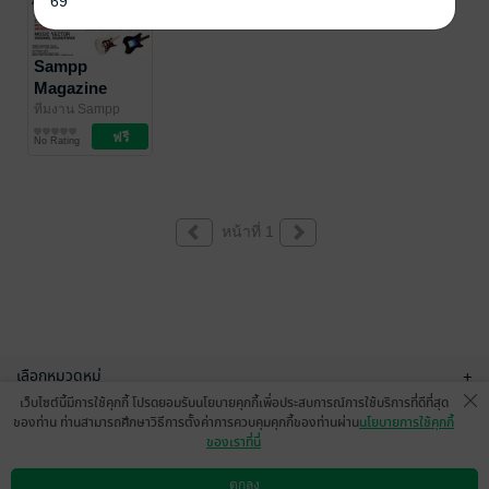
69
Sampp
Magazine
Vol.01
ทีมงาน Sampp
Magazine
นิตยสารดนตรี
/ Holly
No Rating
Dream
หน้าที่ 1
เลือกหมวดหมู่
+
เว็บไซต์นี้มีการใช้คุกกี้ โปรดยอมรับนโยบายคุกกี้เพื่อประสบการณ์การใช้บริการที่ดีที่สุด
บริการช่วยเหลือ
+
ของท่าน ท่านสามารถศึกษาวิธีการตั้งค่าการควบคุมคุกกี้ของท่านผ่าน
นโยบายการใช้คุกกี้
ของเราที่นี่
เกี่ยวกับเรา
+
ตกลง