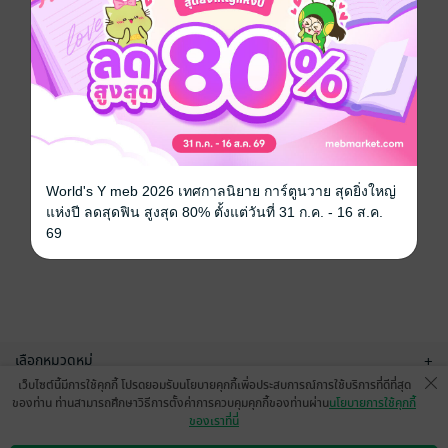
World's Y meb 2026 เทศกาลนิยาย การ์ตูนวาย สุดยิ่งใหญ่
แห่งปี ลดสุดฟิน สูงสุด 80% ตั้งแต่วันที่ 31 ก.ค. - 16 ส.ค.
69
เลือกหมวดหมู่
+
เว็บไซต์นี้มีการใช้คุกกี้ โปรดยอมรับนโยบายคุกกี้เพื่อประสบการณ์การใช้บริการที่ดีที่สุด
บริการช่วยเหลือ
+
ของท่าน ท่านสามารถศึกษาวิธีการตั้งค่าการควบคุมคุกกี้ของท่านผ่าน
นโยบายการใช้คุกกี้
ของเราที่นี่
เกี่ยวกับเรา
+