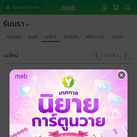
ล็อกอินเข้าระบบ
รันนรา
หน้าแรก
ขายดี
มาใหม่
โปรโมชัน
ฟรีกระจาย
แนะนำ
มาใหม่
หน้าที่ 1
ขออภัยด้วยนะคะ
ไม่พบข้อมูลในหัวข้อที่คุณกำลังชมค่ะ