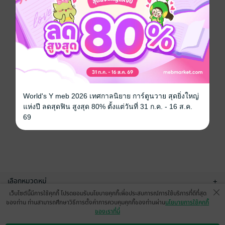
World's Y meb 2026 เทศกาลนิยาย การ์ตูนวาย สุดยิ่งใหญ่
แห่งปี ลดสุดฟิน สูงสุด 80% ตั้งแต่วันที่ 31 ก.ค. - 16 ส.ค.
69
เลือกหมวดหมู่
+
เว็บไซต์นี้มีการใช้คุกกี้ โปรดยอมรับนโยบายคุกกี้เพื่อประสบการณ์การใช้บริการที่ดีที่สุด
บริการช่วยเหลือ
+
ของท่าน ท่านสามารถศึกษาวิธีการตั้งค่าการควบคุมคุกกี้ของท่านผ่าน
นโยบายการใช้คุกกี้
ของเราที่นี่
เกี่ยวกับเรา
+