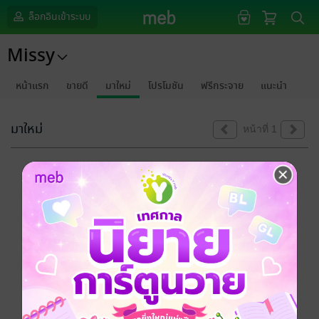
ล็อกอินเข้าระบบ
Missy
หน้าแรก
ขายดี
มาใหม่
โปรโมชัน
ฟรีกระจาย
แนะนำ
มาใหม่
หน้าที่ 1
ขออภัยด้วยนะคะ
ไม่พบข้อมูลในหัวข้อที่คุณกำลังชมค่ะ