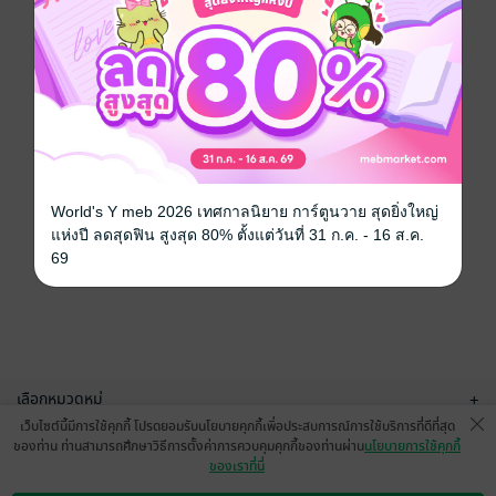
World's Y meb 2026 เทศกาลนิยาย การ์ตูนวาย สุดยิ่งใหญ่
แห่งปี ลดสุดฟิน สูงสุด 80% ตั้งแต่วันที่ 31 ก.ค. - 16 ส.ค.
69
เลือกหมวดหมู่
+
เว็บไซต์นี้มีการใช้คุกกี้ โปรดยอมรับนโยบายคุกกี้เพื่อประสบการณ์การใช้บริการที่ดีที่สุด
บริการช่วยเหลือ
+
ของท่าน ท่านสามารถศึกษาวิธีการตั้งค่าการควบคุมคุกกี้ของท่านผ่าน
นโยบายการใช้คุกกี้
ของเราที่นี่
เกี่ยวกับเรา
+