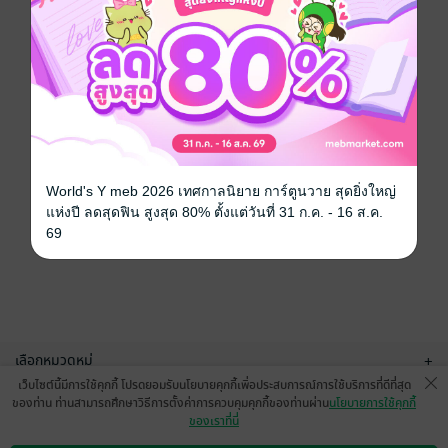
World's Y meb 2026 เทศกาลนิยาย การ์ตูนวาย สุดยิ่งใหญ่
แห่งปี ลดสุดฟิน สูงสุด 80% ตั้งแต่วันที่ 31 ก.ค. - 16 ส.ค.
69
เลือกหมวดหมู่
+
เว็บไซต์นี้มีการใช้คุกกี้ โปรดยอมรับนโยบายคุกกี้เพื่อประสบการณ์การใช้บริการที่ดีที่สุด
บริการช่วยเหลือ
+
ของท่าน ท่านสามารถศึกษาวิธีการตั้งค่าการควบคุมคุกกี้ของท่านผ่าน
นโยบายการใช้คุกกี้
ของเราที่นี่
เกี่ยวกับเรา
+