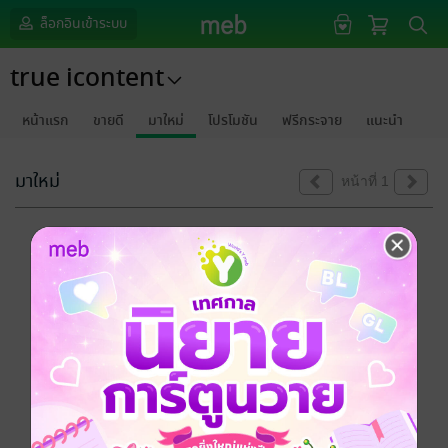
ล็อกอินเข้าระบบ
true icontent
หน้าแรก
ขายดี
มาใหม่
โปรโมชัน
ฟรีกระจาย
แนะนำ
มาใหม่
หน้าที่ 1
ขออภัยด้วยนะคะ
ไม่พบข้อมูลในหัวข้อที่คุณกำลังชมค่ะ