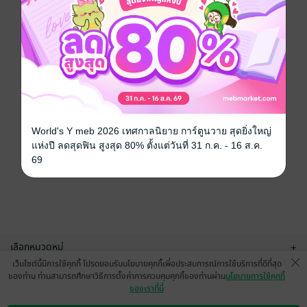
World's Y meb 2026 เทศกาลนิยาย การ์ตูนวาย สุดยิ่งใหญ่
แห่งปี ลดสุดฟิน สูงสุด 80% ตั้งแต่วันที่ 31 ก.ค. - 16 ส.ค.
69
เลือกหมวดหมู่
+
เว็บไซต์นี้มีการใช้คุกกี้ โปรดยอมรับนโยบายคุกกี้เพื่อประสบการณ์การใช้บริการที่ดีที่สุด
บริการช่วยเหลือ
+
ของท่าน ท่านสามารถศึกษาวิธีการตั้งค่าการควบคุมคุกกี้ของท่านผ่าน
นโยบายการใช้คุกกี้
ของเราที่นี่
เกี่ยวกับเรา
+