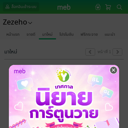
ล็อกอินเข้าระบบ
Zezeho
หน้าแรก
ขายดี
มาใหม่
โปรโมชัน
ฟรีกระจาย
แนะนำ
มาใหม่
หน้าที่ 1
ขออภัยด้วยนะคะ
ไม่พบข้อมูลในหัวข้อที่คุณกำลังชมค่ะ