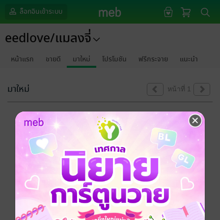
ล็อกอินเข้าระบบ
eedlove/แมลงจี่
หน้าแรก
ขายดี
มาใหม่
โปรโมชัน
ฟรีกระจาย
แนะนำ
มาใหม่
หน้าที่ 1
ขออภัยด้วยนะคะ
ไม่พบข้อมูลในหัวข้อที่คุณกำลังชมค่ะ