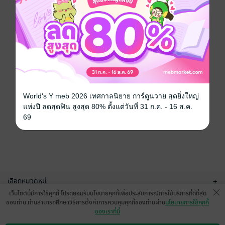
World's Y meb 2026 เทศกาลนิยาย การ์ตูนวาย สุดยิ่งใหญ่
แห่งปี ลดสุดฟิน สูงสุด 80% ตั้งแต่วันที่ 31 ก.ค. - 16 ส.ค.
69
เลือกหมวดหมู่
+
เว็บไซต์นี้มีการใช้คุกกี้ โปรดยอมรับนโยบายคุกกี้เพื่อประสบการณ์การใช้บริการที่ดีที่สุด
บริการช่วยเหลือ
+
ของท่าน ท่านสามารถศึกษาวิธีการตั้งค่าการควบคุมคุกกี้ของท่านผ่าน
นโยบายการใช้คุกกี้
ของเราที่นี่
เกี่ยวกับเรา
+