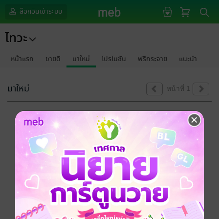
ล็อกอินเข้าระบบ
ไทวะ
หน้าแรก
ขายดี
มาใหม่
โปรโมชัน
ฟรีกระจาย
แนะนำ
มาใหม่
หน้าที่ 1
ขออภัยด้วยนะคะ
ไม่พบข้อมูลในหัวข้อที่คุณกำลังชมค่ะ