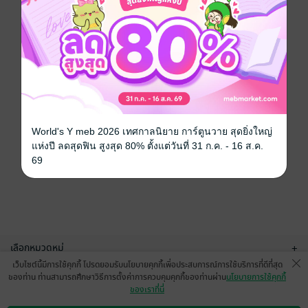
World's Y meb 2026 เทศกาลนิยาย การ์ตูนวาย สุดยิ่งใหญ่
แห่งปี ลดสุดฟิน สูงสุด 80% ตั้งแต่วันที่ 31 ก.ค. - 16 ส.ค.
69
เลือกหมวดหมู่
+
เว็บไซต์นี้มีการใช้คุกกี้ โปรดยอมรับนโยบายคุกกี้เพื่อประสบการณ์การใช้บริการที่ดีที่สุด
บริการช่วยเหลือ
+
ของท่าน ท่านสามารถศึกษาวิธีการตั้งค่าการควบคุมคุกกี้ของท่านผ่าน
นโยบายการใช้คุกกี้
ของเราที่นี่
เกี่ยวกับเรา
+