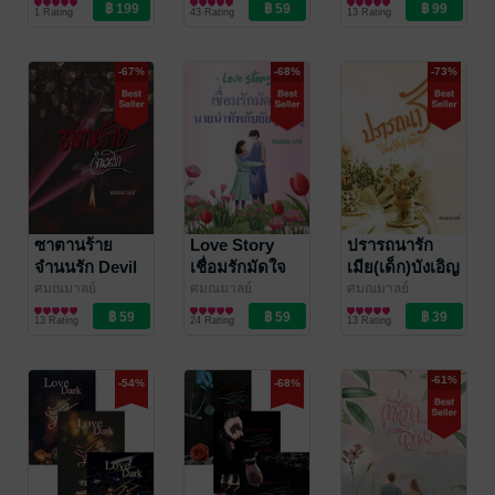
นิยายโรมานซ์
นิยายโรมานซ์
นิยายโรมานซ์
ยอดดวงใจ)
1 Rating
43 Rating
13 Rating
-67%
-68%
-73%
ซาตานร้าย
Love Story
ปรารถนารัก
จำนนรัก Devil
เชื่อมรักมัดใจ
เมีย(เด็ก)บังเอิญ
of Love
นายนำทัพกับยัย
ศมณมาลย์
ศมณมาลย์
ศมณมาลย์
นิยายโรมานซ์
นิยายโรมานซ์
นิยายโรมานซ์
คุณหนู
13 Rating
24 Rating
13 Rating
-61%
-54%
-68%