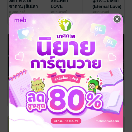
SET ดวงใจ
SECRET
ผูกใจ...ใกล้รัก
ซาตาน (สิเน่หา
LOVE
(Eternal Love)
เมียเก็บ
รัก(ไม่)ลับ
ศมณมาลย์
ศมณมาลย์
ศมณมาลย์
นิยายโรมานซ์
นิยายโรมานซ์
นิยายรัก
ซาตาน+ซ่อนใจ
(Special of
8 Rating
20 Rating
34 Rating
รัก
DEVIL LOVE)
ซาตาน+บำเรอ
รักเมียเก็บ
-68%
-68%
-68%
ซาตาน)
BAD LOVE รัก
เพราะรักจึง
BAD LOVE รัก
ร้าย
แสดงออก...อ่อย
ร้าย
นาย(หมอ)สุด
ยังไงถึงจะได้รัก
นาย(บริหาร)เย็น
ศมณมาลย์
ศมณมาลย์
ศมณมาลย์
นิยายโรมานซ์
นิยายรัก
นิยายโรมานซ์
เถื่อน
ชา
43 Rating
23 Rating
31 Rating
-68%
-73%
-72%