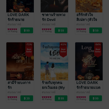
LOVE DARK
ซาตานร้ายทวง
อริรักหัวใจ
รักร้ายนาย
รัก Devil
สิเน่หา (หัวใจ
ซาตาน
Return Love
บัญชารัก)
ศมณมาลย์
ศมณมาลย์
ศมณมาลย์
นิยายโรมานซ์
นิยายโรมานซ์
นิยายโรมานซ์
14 Rating
17 Rating
14 Rating
-71%
-61%
-54%
สามีร้ายบงการ
ร้ายกับทุกคน
LOVE DARK
รัก
ยกเว้นเธอ (My
รักร้ายนายแบด
Only You)
บอย
ศมณมาลย์
ศมณมาลย์
ศมณมาลย์
นิยายโรมานซ์
นิยายโรมานซ์
นิยายโรมานซ์
11 Rating
49 Rating
23 Rating