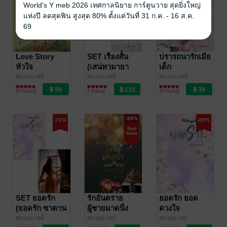
World's Y meb 2026 เทศกาลนิยาย การ์ตูนวาย สุดยิ่งใหญ่
แห่งปี ลดสุดฟิน สูงสุด 80% ตั้งแต่วันที่ 31 ก.ค. - 16 ส.ค.
69
Love Story
SET เรื่องสั้น
ปรารถนารักเมีย
หัวใจ
(เสน่หามายา
เด็ก
รัก(ร้าย)ของ
รัก+สามีร้าย
ศมณมาลย์
ศมณมาลย์
ศมณมาลย์
นิยายโรมานซ์
นิยายโรมานซ์
นิยายโรมานซ์
นายจอมพล
บงการ
20 Rating
2 Rating
19 Rating
รัก+สัมพันธ์รัก)
-68%
-71%
-69%
SET ยอดรัก
รักอันตราย
ยอดรัก ยอด
(ยอดรัก ซาตาน
ผู้ชายมาดนิ่ง
ดวงใจ
ร้าย+ยอดรัก
(DEVIL LOVE)
ศมณมาลย์
ศมณมาลย์
ศมณมาลย์