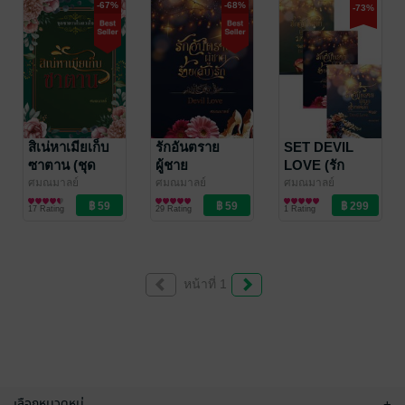
-67%
-68%
-73%
สิเน่หาเมียเก็บ
รักอันตราย
SET DEVIL
ซาตาน (ชุด
ผู้ชาย
LOVE (รัก
ดวงใจซาตาน)
ร้าย(ลับ)รัก
อันตรายผู้ชาย
ศมณมาลย์
ศมณมาลย์
ศมณมาลย์
นิยายโรมานซ์
นิยายโรมานซ์
นิยายโรมานซ์
(DEVIL LOVE)
มาดนิ่ง+รัก
17 Rating
29 Rating
1 Rating
อันตรายผู้ชาย
ร้าย(ลับ)รัก +รัก
อันตรายผู้ชาย
สายดาร์ก+รัก
หน้าที่ 1
อันตรายผู้ชาย
ต้อง(ห้าม)รัก
+รักอันตราย
ผู้ชาย(ทวง)รัก+
SECRET
LOVE
รัก(ไม่)ลับ)
เลือกหมวดหมู่