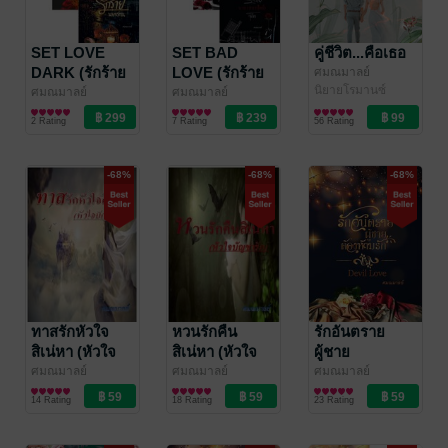
SET LOVE
SET BAD
คู่ชีวิต...คือเธอ
DARK (รักร้าย
LOVE (รักร้าย
ศมณมาลย์
นิยายโรมานซ์
นายแบด
นาย(หมอ)สุด
ศมณมาลย์
ศมณมาลย์
นิยายโรมานซ์
นิยายโรมานซ์
บอย+รักร้าย
เถื่อน+รักร้าย
2 Rating
7 Rating
56 Rating
นายเย็นชา+รัก
นาย(มาเฟีย)วิศวะ+รัก
ร้ายนายซาตาน)
ร้ายนาย(สถา
ปัตย์)สุด
-68%
-68%
-68%
โหด+รักร้าย
นาย(บริหาร)เย็น
ชา)
ทาสรักหัวใจ
หวนรักคืน
รักอันตราย
สิเน่หา (หัวใจ
สิเน่หา (หัวใจ
ผู้ชาย
บัญชารัก)
บัญชารัก)
ต้อง(ห้าม)รัก
ศมณมาลย์
ศมณมาลย์
ศมณมาลย์
นิยายโรมานซ์
นิยายโรมานซ์
นิยายโรมานซ์
(DEVIL LOVE)
14 Rating
18 Rating
23 Rating