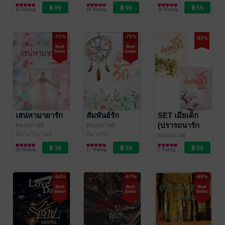
นิยายโรมานซ์
นิยายโรมานซ์
นิยายรักวัยรุ่น
10 Rating
24 Rating
29 Rating
-71%
-75%
-80%
เสน่หามายารัก
สัมพันธ์รัก
SET เมียเด็ก
(ปรารถนารัก
ศมณมาลย์
ศมณมาลย์
นิยายโรมานซ์
นิยายรัก
เมีย
ศมณมาลย์
นิยายโรมานซ์
เด็ก+ปรารถนา
10 Rating
17 Rating
2 Rating
รัก
เมีย(เด็ก)บังเอิญ)
-54%
-67%
-68%