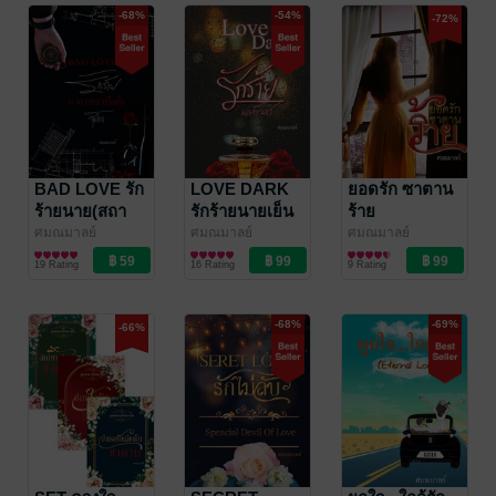
-68%
-54%
-72%
BAD LOVE รัก
LOVE DARK
ยอดรัก ซาตาน
ร้ายนาย(สถา
รักร้ายนายเย็น
ร้าย
ปัตย์)สุดโหด
ชา
ศมณมาลย์
ศมณมาลย์
ศมณมาลย์
นิยายโรมานซ์
นิยายโรมานซ์
นิยายโรมานซ์
19 Rating
16 Rating
9 Rating
-68%
-69%
-66%