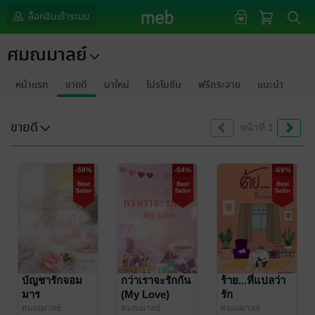
ล็อกอินเข้าระบบ
ศมณมาลย์
หน้าแรก
ขายดี
มาใหม่
โปรโมชัน
ฟรีกระจาย
แนะนำ
ขายดี
หน้าที่ 1
-58%
-54%
-68%
บัญชารักจอม
กว่าเราจะรักกัน
ร้าย...ที่แปลว่า
มาร
(My Love)
รัก
ศมณมาลย์
ศมณมาลย์
ศมณมาลย์