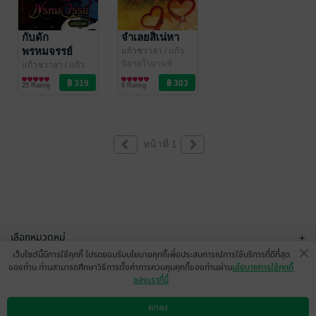
กับดัก
จำเลยสิเน่หา
พรหมจรรย์
แก้วชวาลา
/ แก้ว
ชวาลา (ไลต์ ออฟ
นิยายโรมานซ์
แก้วชวาลา
/ แก้ว
เลิฟ บุ๊คส์)
ชวาลา (ไลต์ ออฟ
นิยายโรมานซ์
25 Rating
6 Rating
เลิฟ บุ๊คส์)
หน้าที่ 1
เลือกหมวดหมู่
+
เว็บไซต์นี้มีการใช้คุกกี้ โปรดยอมรับนโยบายคุกกี้เพื่อประสบการณ์การใช้บริการที่ดีที่สุด
บริการช่วยเหลือ
+
ของท่าน ท่านสามารถศึกษาวิธีการตั้งค่าการควบคุมคุกกี้ของท่านผ่าน
นโยบายการใช้คุกกี้
ของเราที่นี่
เกี่ยวกับเรา
+
ตกลง
ดาวน์โหลดแอป
วิธีการใช้งาน
ติดต่อเรา