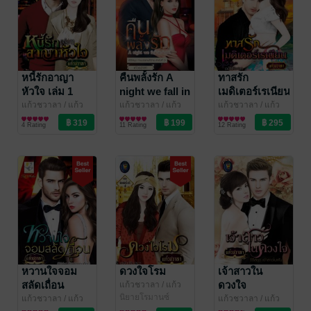
หนี้รักอาญา
คืนพลั้งรัก A
ทาสรัก
หัวใจ เล่ม 1
night we fall in
เมดิเตอร์เรเนียน
love (ซีรีส์ชุด
แก้วชวาลา
/ แก้ว
แก้วชวาลา
/ แก้ว
แก้วชวาลา
/ แก้ว
ชวาลา (ไลต์ ออฟ
นิยายโรมานซ์
ชวาลา (ไลต์ ออฟ
นิยายโรมานซ์
ชวาลา (ไลต์ ออฟ
นิยายโรมานซ์
ท่านประธานที่
4 Rating
11 Rating
12 Rating
เลิฟ บุ๊คส์)
เลิฟ บุ๊คส์)
เลิฟ บุ๊คส์)
ร้าย ลำดับที่ 2)
(หนังสือเสียง)
หวานใจจอม
ดวงใจโรม
เจ้าสาวใน
สลัดเถื่อน
ดวงใจ
แก้วชวาลา
/ แก้ว
ชวาลา (ไลต์ ออฟ
นิยายโรมานซ์
แก้วชวาลา
/ แก้ว
แก้วชวาลา
/ แก้ว
เลิฟ บุ๊คส์)