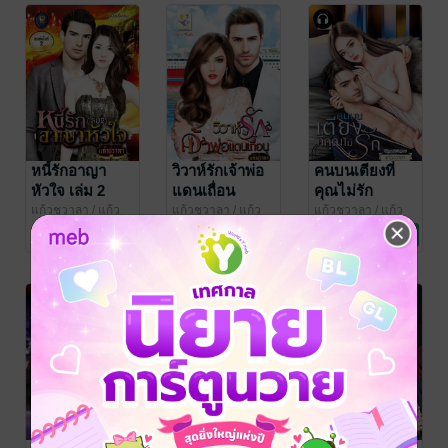
(หนังสือเสียง)
หนี้รักอาญา
วิวาห์รักเจ้าพ่อ
คนบนเตียงที่
หัวใจ เล่ม 2
แดนเถื่อน
คุณไม่รัก
(หนังสือเสียง)
แก้วชวาลา
/ แก้ว
แก้วชวาลา
/ แก้ว
แก้วชวาลา
/ แก้ว
ชวาลา (ไลต์ ออฟ
นิยายโรมานซ์
ชวาลา (ไลต์ ออฟ
นิยายโรมานซ์
ชวาลา (ไลต์ ออฟ
นิยายโรมานซ์
6 Rating
2 Rating
3 Rating
เลิฟ บุ๊คส์)
เลิฟ บุ๊คส์)
เลิฟ บุ๊คส์)