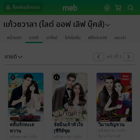
ล็อกอินเข้าระบบ
แก้วชวาลา (ไลต์ ออฟ เลิฟ บุ๊คส์)
หน้าแรก
ขายดี
มาใหม่
โปรโมชัน
ฟรีกระจาย
แนะนำ
ขายดี
หน้าที่ 1
คลื่นรักทะเล
จัสมินเจ้าหัวใจ
วิมานรัญจวน
หวาน
(ซีรีส์ชุด
แก้วชวาลา
/ แก้ว
ชวาลา (ไลต์ ออฟ
นิยายโรมานซ์
เทพนิยายแห่ง
แก้วชวาลา
/ แก้ว
แก้วชวาลา
/ แก้ว