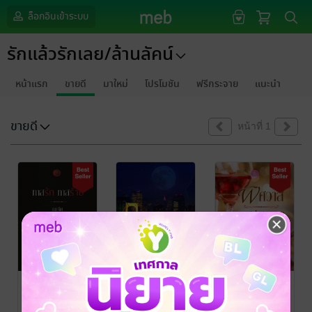
ล็อกอินเข้าระบบ
รักแล้วรักเลย/ล้านลัคน์
หน้าแรก
ขายดี
มาใหม่
โปรโมชัน
ฟรีกระจาย
แนะนำ
ขายดี
หน้าที่ 1
ทาสรักทาสร้าย
นางบำเรออิส
พิศวาสทาส
สระ
ปรารถนา
พัศญา(ภาณิศ)
/ รัก
แล้วรักเลย/ล้านลัคน์
นิยายโรมานซ์
ชิดชล
/ รักแล้วรัก
รินรณา
/ รักแล้วรัก