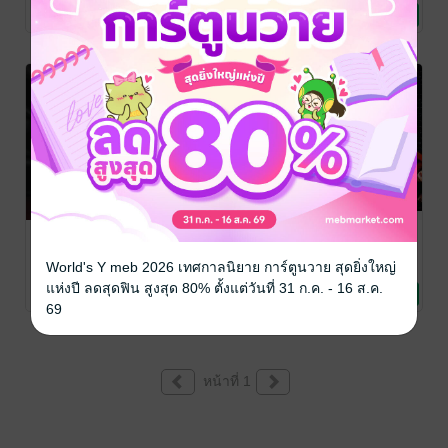
เลย/ล้านลัคน์
นิยายโรมานซ์
เลย/ล้านลัคน์
นิยายโรมานซ์
119 Rating
12 Rating
7 Rating
ด้วยรักจาก
เสี่ยวตี้,จงมา
ปั้นรัก
อาชญากร
เป็นฮองเฮาของ
พัศญา(ภาณิศ)
/ รัก
World's Y meb 2026 เทศกาลนิยาย การ์ตูนวาย สุดยิ่งใหญ่
แล้วรักเลย/ล้านลัคน์
นิยายโรมานซ์
ข้าเถอะ เล่ม 1
ณพิชญานันศ์
/ รัก
รินรณา
/ รักแล้วรัก
แล้วรักเลย/ล้านลัคน์
นิยายโรมานซ์
เลย/ล้านลัคน์
นิยายรัก
แห่งปี ลดสุดฟิน สูงสุด 80% ตั้งแต่วันที่ 31 ก.ค. - 16 ส.ค.
80 Rating
35 Rating
50 Rating
69
หน้าที่ 1