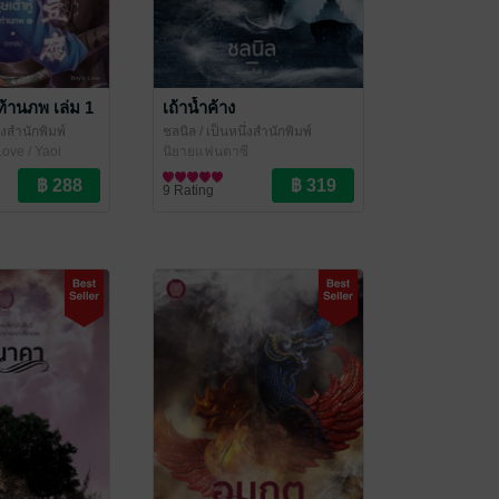
ะท้านภพ เล่ม 1
เถ้าน้ำค้าง
่งสำนักพิมพ์
ชลนิล
/ เป็นหนึ่งสำนักพิมพ์
ove / Yaoi
นิยายแฟนตาซี
9 Rating