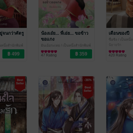
ู่จนกว่าศัตรู
น้องเอ๋ย... พี่เอ่ย... ขอข้าว
เดือนของปี
ขอแกง
ซือซิง
/ เป็นหนึ่
นิยายรัก
นหนึ่งสำนักพิมพ์
ฝันเอ้อระเหย
/ เป็นหนึ่งสำนักพิมพ์
นิยายรัก
47 Rating
420 Rating
-36%