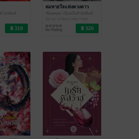
ลมหายใจแห่งดวงดาว
งสำนักพิมพ์
เข็มพลอย
/ เป็นหนึ่งสำนักพิมพ์
นิยายวาย Boy Love / Yaoi
No Rating