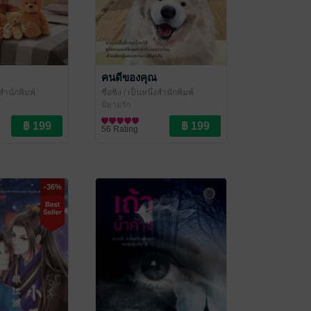
คนดีของคุณ
งสำนักพิมพ์
ซือซิง
/ เป็นหนึ่งสำนักพิมพ์
นิยายรัก
56 Rating
-36%