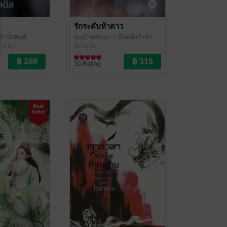
รักระดับห้าดาว
งสำนักพิมพ์
คุณป้าหลังเขา
/ เป็นหนึ่งสำนัก
่าขวัญ
พิมพ์
นิยายรัก
30 Rating