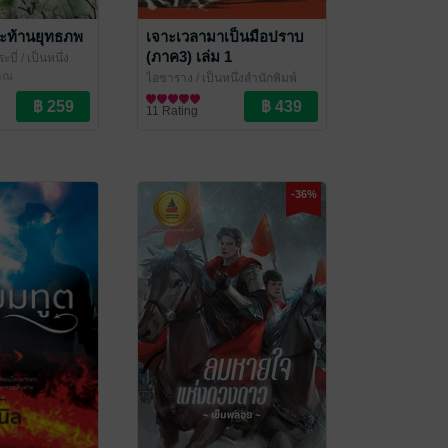
ะท้านยุทธภพ
เจาะเวลามาเป็นมือปราบ
(ภาค3) เล่ม 1
ะบี่
/ เป็นหนึ่ง
ราณ
ไอซาราง
/ เป็นหนึ่งสำนักพิมพ์
นิยายกำลังภายใน
11 Rating
-36%