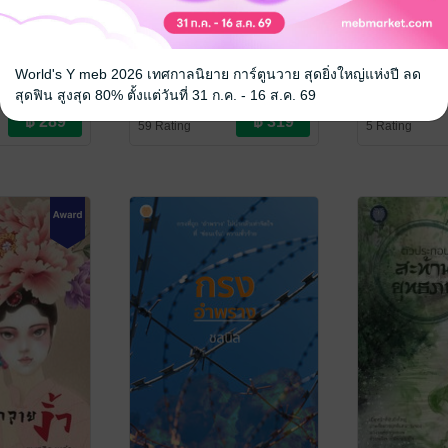
รพ์ วัน
ฝ่าบาท หม่อมฉันเป็นนก
ระบำเวท
ฮูก!
World's Y meb 2026 เทศกาลนิยาย การ์ตูนวาย สุดยิ่งใหญ่แห่งปี ลด
ชลนิล
/ เป็นหนึ่
นิยายลึกลับ/เขย
นึ่งสำนักพิมพ์
เยว่กวงไหน่ไน
/ เป็นหนึ่งสำนัก
สุดฟิน สูงสุด 80% ตั้งแต่วันที่ 31 ก.ค. - 16 ส.ค. 69
าขวัญ
พิมพ์
นิยายรักจีนโบราณ
59 Rating
5 Rating