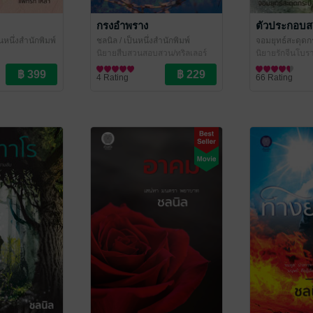
กรงอำพราง
ตัวประกอบส
็นหนึ่งสำนักพิมพ์
ชลนิล
/ เป็นหนึ่งสำนักพิมพ์
จอมยุทธ์สะดุดกร
นิยายสืบสวนสอบสวน/ทริลเลอร์
สำนักพิมพ์
นิยายรักจีนโบ
4 Rating
66 Rating