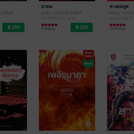
อาคม
ทางยมทูต
ำนักพิมพ์
ชลนิล
/ เป็นหนึ่งสำนักพิมพ์
ชลนิล
/ เป็นหนึ่
นิยายลึกลับ/เขย่าขวัญ
นิยายแฟนตาซี
6 Rating
28 Rating