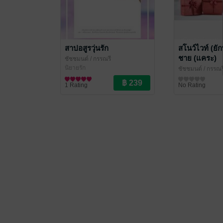
สาปอสูรวุ่นรัก
สโนว์ไวท์ (ยักษ
ชาย (แคระ)
ชัชชมนต์
/ กรรณรี
นิยายรัก
ชัชชมนต์
/ กรรณร
รวมเรื่องสั้น
1 Rating
No Rating