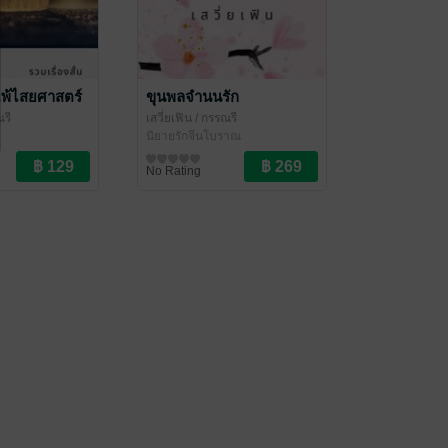
 แพ้ไสยศาสตร์
ขุนพลจำนนรัก
รี
เสวี่ยเฟิน
/ กรรณรี
นิยายรักจีนโบราณ
No Rating