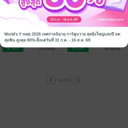
์) กับเจ้า
ศึก (รัก) อสุรี
รักแท้ (ไม่)
World's Y meb 2026 เทศกาลนิยาย การ์ตูนวาย สุดยิ่งใหญ่แห่งปี ลด
ชัชชมนต์
/ กรรณรี
ชัชชมนต์
/ กรรณ
นิยายรัก
รวมเรื่องสั้น
ี
สุดฟิน สูงสุด 80% ตั้งแต่วันที่ 31 ก.ค. - 16 ส.ค. 69
No Rating
No Rating
หน้าที่ 1