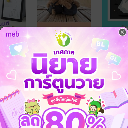
ักอีกสัก
รักแท้ในคืนหลอกหลอน
หลอนรักนักเ
ชัชชมนต์
/ กรรณรี
ชัชชมนต์
/ กรรณ
นิยายรัก
นิยายรัก
ี
No Rating
No Rating