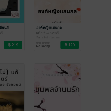
ขียนผี
องค์หญิงแสนกล
รี
เสวี่ยเฟิน
/ กรรณรี
นิยายรักจีนโบราณ
No Rating