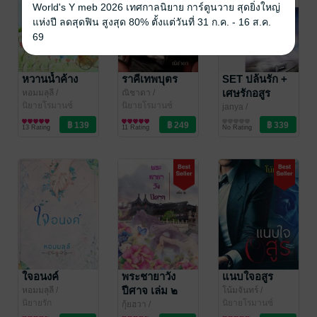
World's Y meb 2026 เทศกาลนิยาย การ์ตูนวาย สุดยิ่งใหญ่
แห่งปี ลดสุดฟิน สูงสุด 80% ตั้งแต่วันที่ 31 ก.ค. - 16 ส.ค.
69
หวานน้ำค้าง
ราคีเทพบุตร
SET ปล้นรัก +
เศษรักอสูร
หอมมลุลี
/
ณิชาดา
/
Rosequartz_writer
นิยายโรมานซ์
Rosequartz_writer
นิยายโรมานซ์
janya
/
Rosequartz_writer
นิยายโรมานซ์
13 Rating
11 Rating
No Rating
ใจอนงค์
พระชายาวัง
แนบใจอสูร
ปีศาจ เล่ม ๒
หอมมลุลี
/
โน้มจันทร์
/
Rosequartz_writer
นิยายรัก
Rosequartz_writer
นิยายโรมานซ์
(จบ+ตอนพิเศษ)
กุ้ยฮวา
/