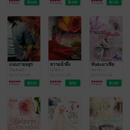
Rosequartz_writer
นิยายรักจีนโบราณ
8 Rating
18 Rating
10 Rating
แนบกายอสูร
หวามน้ำผึ้ง
พันธะมาเฟีย
โน้มจันทร์
/
ไอโซร่า
/
ณิชาดา
/
Rosequartz_writer
นิยายโรมานซ์
Rosequartz_writer
นิยายโรมานซ์
Rosequartz_writer
นิยายโรมานซ์
4 Rating
6 Rating
8 Rating