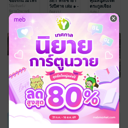
ของรักแวมไพร์
SET พระชายา
คุณหนูสิบเจ็ด
วังปีศาจ เล่ม ๑ -
ตระกูลเจียง
โน้มจันทร์
/
Rosequartz_writer
นิยายโรมานซ์
๒(จบ) +ตอน
กุ้ยฮวา
/
กู่เล่ย
/
Rosequartz_writer
นิยายรักจีนโบราณ
Rosequartz_writer
นิยายรักจีนโบราณ
พิเศษ
16 Rating
2 Rating
12 Rating
SET นางฟ้า
ตราบาปเพลิง
แสนเกลียด
ยอดรัก ( สามี
อสูร (ลำดับ2ชุด
โน้มจันทร์
/
Rosequartz_writer
นิยายโรมานซ์
ส้มหล่น + ปล้น
เพลิงอสูร)
ณิชาดา
/
janya
/
Rosequartz_writer
นิยายโรมานซ์
Rosequartz_writer
นิยายโรมานซ์
รักคาสโนวา +
2 Rating
10 Rating
13 Rating
วิวาห์เจ้าพ่อ )