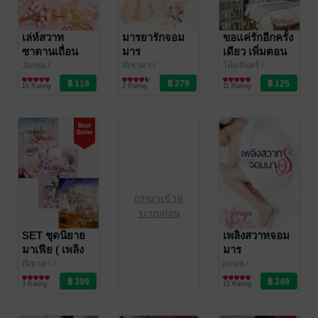
เล่ห์สวาท
มารยารักจอม
ขอแค่รักอีกครั้ง
ซาตานเถื่อน
มาร
เดียว เพิ่มตอน
พิเศษ
Janya
/
ณิชาดา
/
โน้มจันทร์
/
Rosequartz_writer
นิยายโรมานซ์
Rosequartz_writer
นิยายโรมานซ์
Rosequartz_writer
นิยายโรมานซ์
10 Rating
2 Rating
11 Rating
กรุณาเข้าสู่
ระบบก่อน
SET ชุดนิยาย
เพลิงสวาทจอม
มาเฟีย ( เพลิง
มาร
รักมาเฟีย +
ณิชาดา
/
janya
/
Rosequartz_writer
นิยายโรมานซ์
Rosequartz_writer
นิยายโรมานซ์
พันธะมาเฟีย +
3 Rating
12 Rating
ชิงรักมาเฟีย )