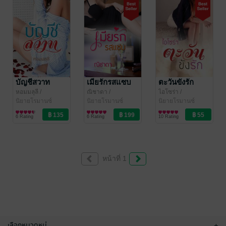
บัญชีสวาท
เมียรักรสแซบ
ตะวันขังรัก
หอมมลุลี
/
ณิชาดา
/
ไอโซร่า
/
Rosequartz_writer
นิยายโรมานซ์
Rosequartz_writer
นิยายโรมานซ์
Rosequartz_writer
นิยายโรมานซ์
6 Rating
6 Rating
10 Rating
หน้าที่ 1
เลือกหมวดหมู่