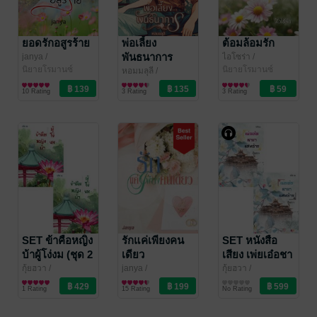
ยอดรักอสูรร้าย
พ่อเลี้ยง
ต้อมล้อมรัก
พันธนาการ
janya
/
ไอโซร่า
/
Rosequartz_writer
นิยายโรมานซ์
Rosequartz_writer
นิยายโรมานซ์
หอมมลุลี
/
Rosequartz_writer
นิยายโรมานซ์
10 Rating
3 Rating
3 Rating
SET ข้าคือหญิง
รักแค่เพียงคน
SET หนังสือ
บ้าผู้โง่งม (ชุด 2
เดียว
เสียง เพ่ยเอ๋อชา
เล่มจบ)
ยาแสนร้าย
กุ้ยฮวา
/
janya
/
กุ้ยฮวา
/
Rosequartz_writer
นิยายรักจีนโบราณ
Rosequartz_writer
นิยายโรมานซ์
Rosequartz_writer
นิยายรักจีนโบราณ
1 Rating
15 Rating
No Rating