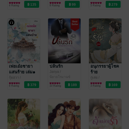
Rosequartz_writer
นิยายรักจีนโบราณ
Rosequartz_writer
นิยายโรมานซ์
4 Rating
9 Rating
5 Rating
เพ่ยเอ๋อชายา
ปล้นรัก
อนุภรรยาผู้โชค
แสนร้าย เล่ม๑
ร้าย
Janya
/
Rosequartz_writer
นิยายโรมานซ์
(หนังสือเสียง)
กุ้ยฮวา
/
กู่เล่ย
/
Rosequartz_writer
นิยายรักจีนโบราณ
Rosequartz_writer
นิยายรักจีนโบราณ
8 Rating
10 Rating
3 Rating