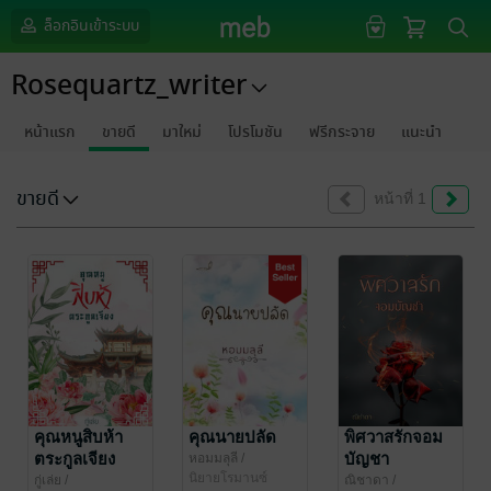
ล็อกอินเข้าระบบ
Rosequartz_writer
หน้าแรก
ขายดี
มาใหม่
โปรโมชัน
ฟรีกระจาย
แนะนำ
ขายดี
หน้าที่ 1
คุณหนูสิบห้า
คุณนายปลัด
พิศวาสรักจอม
ตระกูลเจียง
บัญชา
หอมมลุลี
/
Rosequartz_writer
นิยายโรมานซ์
กู่เล่ย
/
ณิชาดา
/