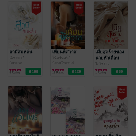
สามีส้มหล่น
เทียนพิศวาส
เมียสุดร้ายของ
นายหัวเถื่อน
ณิชาดา
/
โน้มจันทร์
/
Rosequartz_writer
นิยายรัก
Rosequartz_writer
นิยายโรมานซ์
ไอโซร่า
/
Rosequartz_writer
นิยายโรมานซ์
8 Rating
13 Rating
1 Rating