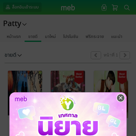
ล็อกอินเข้าระบบ
Patty
หน้าแรก
ขายดี
มาใหม่
โปรโมชัน
ฟรีกระจาย
แนะนำ
ขายดี
หน้าที่ 1
เปลวไฟรัก
วิวาห์ ซาตาน
เล่ห์ร้ายซาตาน
ซาตาน
Patty
Patty
นิยายโรมานซ์
นิยายโรมานซ์
Patty