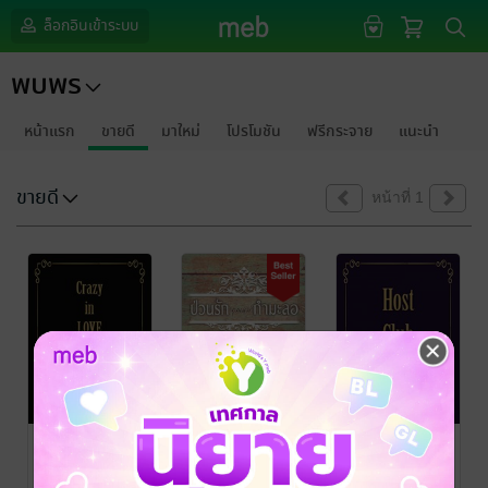
ล็อกอินเข้าระบบ
พบพร
หน้าแรก
ขายดี
มาใหม่
โปรโมชัน
ฟรีกระจาย
แนะนำ
ขายดี
หน้าที่ 1
Crazy in LOVE
ป่วนรัก(คุณ
Host Club!
! ป่วนรักภยัคฆ์
แม่)กำมะลอ
โฮสต์ครับ...รับ
ร้าย
รักผมที
พบพร
พบพร
พบพร