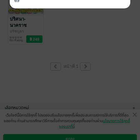
69
ปริศนา-
นาคราช
(ภาค...ปริศนา
ปรัชญธร
นิยายผจญภัย/บู๊แอก
บุคคลจาก
No Rating
ชัน
บาดาล)
หน้าที่ 1
เลือกหมวดหมู่
+
เว็บไซต์นี้มีการใช้คุกกี้ โปรดยอมรับนโยบายคุกกี้เพื่อประสบการณ์การใช้บริการที่ดีที่สุด
บริการช่วยเหลือ
+
ของท่าน ท่านสามารถศึกษาวิธีการตั้งค่าการควบคุมคุกกี้ของท่านผ่าน
นโยบายการใช้คุกกี้
ของเราที่นี่
เกี่ยวกับเรา
+
ตกลง