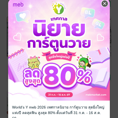
ธร
สัตว์เลี้ยง
นิยายผจญภัย/บู๊แอก
นิยายลึกลับ/เขย่า
about cats.)
เชื่อมบาดาล)
No Rating
2 Rating
No Rating
ชัน
ขวัญ
ปริศนา-
"โทก้า" ป่า
คนสืบกรรม
นาคราช (ภาค
อาฆาต
(เล่ม๑)
จบ...ปริศนา
(TOKA...the
ปรัชญธร
J. ปรัชญธร.
/ ปรัชญ
ปรัชญธร
นิยายผจญภัย/บู๊แอก
ธร
นิยายผจญภัย/บู๊แอก
นิยายลึกลับ/เขย่า
กรรมจาก
forest of
No Rating
No Rating
No Rating
ชัน
ชัน
ขวัญ
บาดาล)
vengeance)
World's Y meb 2026 เทศกาลนิยาย การ์ตูนวาย สุดยิ่งใหญ่
แห่งปี ลดสุดฟิน สูงสุด 80% ตั้งแต่วันที่ 31 ก.ค. - 16 ส.ค.