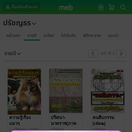
ล็อกอินเข้าระบบ
ปรัชญธร
หน้าแรก
ขายดี
มาใหม่
โปรโมชัน
ฟรีกระจาย
แนะนำ
ขายดี
หน้าที่ 1
ความรู้เรื่อง
ปริศนา-
คนสืบกรรม
แมวๆ
นาคราช(ภาค
(เล่ม๒)
(Knowledgeable
ปริศนาแดน
J. ปรัชญธร.
/ ปรัชญ
ปรัชญธร
ปรัชญธร