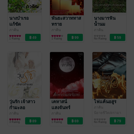
นางบำเรอ
พันธะสวาททาส
นางมารฟัน
แก้ขัด
ทราย
น้ำนม
ภาคิน
ภาคิน
ภาคิน
นิยายโรมานซ์
นิยายรัก
นิยายแฟนตาซี
1 Rating
1 Rating
No Rating
วุ่นรัก เจ้าสาว
เคหาสน์
ไฟแค้นอสูร
กำมะลอ
แสงจันทร์
ภาคิน
นิยายชีวิต/ดรามา
ภาคิน
ภาคิน
นิยายรัก
นิยายลึกลับ/เขย่า
3 Rating
1 Rating
No Rating
ขวัญ