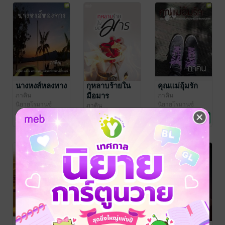
นางหงส์หลงทาง
กุหลาบร้ายใน
คุณแม่อุ้มรัก
มือมาร
ภาคิน
ภาคิน
นิยายโรมานซ์
นิยายโรมานซ์
ภาคิน
นิยายชีวิต/ดรามา
No Rating
1 Rating
3 Rating