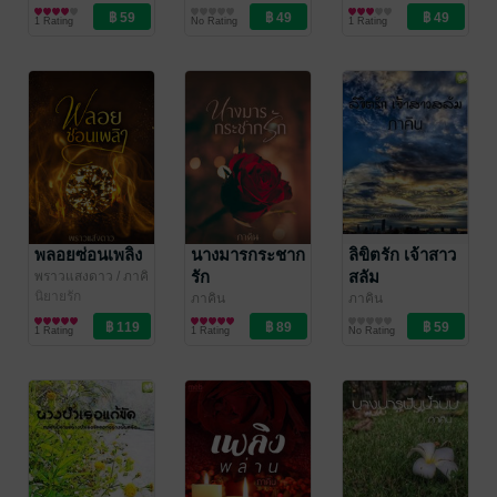
นิยายโรมานซ์
นิยายรัก
1 Rating
No Rating
1 Rating
พลอยซ่อนเพลิง
นางมารกระชาก
ลิขิตรัก เจ้าสาว
รัก
สลัม
พราวแสงดาว
/ ภาคิ
น
นิยายรัก
ภาคิน
ภาคิน
นิยายรัก
นิยายโรมานซ์
1 Rating
1 Rating
No Rating