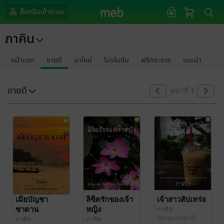
ล็อกอินเข้าระบบ
ภาคิน
หน้าแรก
ขายดี
มาใหม่
โปรโมชัน
ฟรีกระจาย
แนะนำ
ขายดี
หน้าที่ 1
เมียบัญชา
ลิขิตรักของเจ้า
เจ้าสาวสัปเหร่อ
ซาตาน
หญิง
ภาคิน
นิยายแฟนตาซี
ภาคิน
ภาคิน