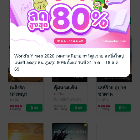
ราชินีทะเลทราย
ผัวเชลย
กระสือสาวสอง
หน้า
ภาคิน
ภาคิน
นิยายโรมานซ์
นิยายโรมานซ์
ภาคิน
นิยายแฟนตาซี
1 Rating
1 Rating
1 Rating
World's Y meb 2026 เทศกาลนิยาย การ์ตูนวาย สุดยิ่งใหญ่
แห่งปี ลดสุดฟิน สูงสุด 80% ตั้งแต่วันที่ 31 ก.ค. - 16 ส.ค.
69
เพลิงรัก
คุ้มนางแค้น
เล่ห์ร้าย อุบาย
นางพญา
ซาตาน
ภาคิน
นิยายลึกลับ/เขย่า
ภาคิน
ภาคิน
ขวัญ
นิยายโรมานซ์
นิยายรัก
1 Rating
No Rating
1 Rating