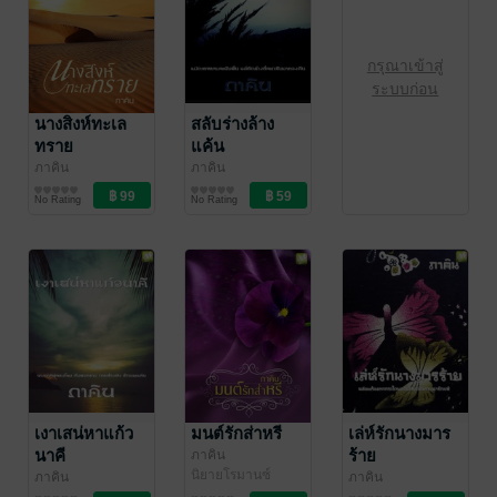
กรุณาเข้าสู่
ระบบก่อน
นางสิงห์ทะเล
สลับร่างล้าง
ทราย
แค้น
ภาคิน
ภาคิน
นิยายรัก
นิยายแฟนตาซี
No Rating
No Rating
เงาเสน่หาแก้ว
มนต์รักส่าหรี
เล่ห์รักนางมาร
นาคี
ร้าย
ภาคิน
นิยายโรมานซ์
ภาคิน
ภาคิน