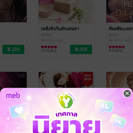
เพลิงรักกับดักเสน่หา
ทัณฑ์ทะเลท
อัคนียา
อัคนียา
นิยายโรมานซ์
นิยายโรมานซ์
10 Rating
4 Rating