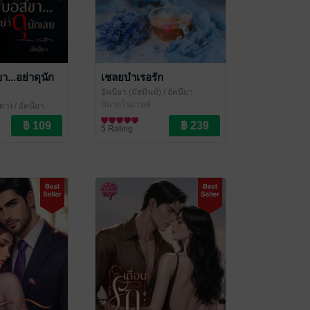
...อย่าดุนัก
เชลยบำเรอรัก
อัคนียา (มัสมินท์)
/ อัคนียา
นิยายโรมานซ์
นดา)
/ อัคนียา
5 Rating