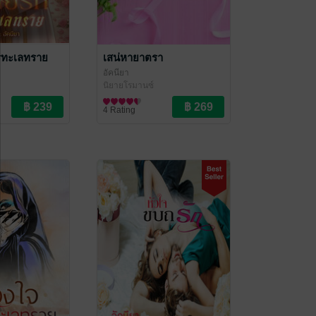
ูรทะเลทราย
เสน่หายาตรา
อัคนียา
นิยายโรมานซ์
4 Rating