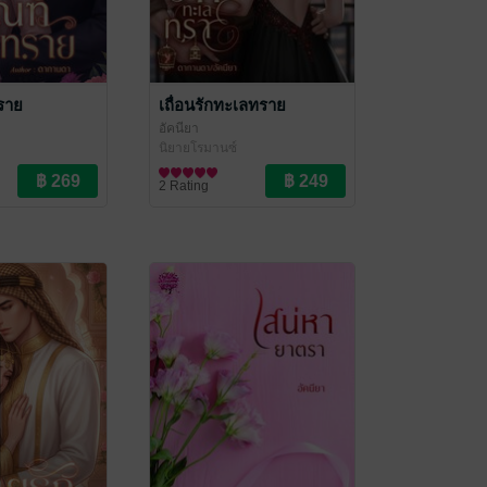
ราย
เถื่อนรักทะเลทราย
อัคนียา
นิยายโรมานซ์
2 Rating