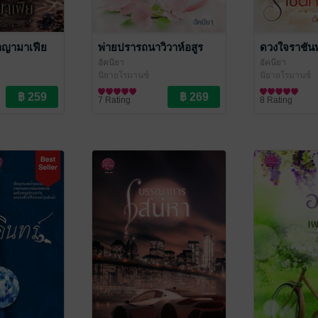
อาญามาเฟีย
พ่ายปรารถนาวิวาห์อสูร
ดวงใจราชัน
อัคนียา
อัคนียา
นิยายโรมานซ์
นิยายโรมานซ์
7 Rating
8 Rating