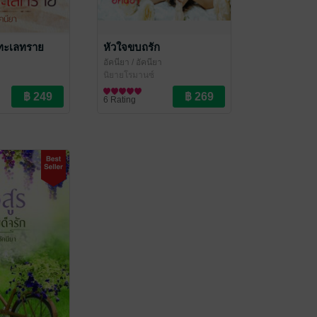
ทะเลทราย
หัวใจขบถรัก
อัคนียา
/ อัคนียา
นิยายโรมานซ์
6 Rating