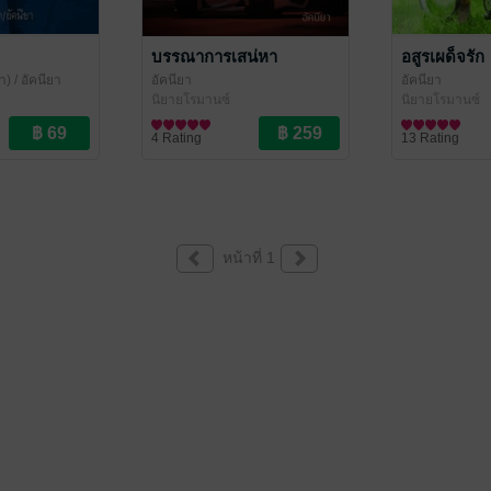
บรรณาการเสน่หา
อสูรเผด็จรัก
า)
/ อัคนียา
อัคนียา
อัคนียา
นิยายโรมานซ์
นิยายโรมานซ์
4 Rating
13 Rating
หน้าที่ 1