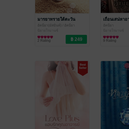
มารยาทรายใต้ตะวัน
เถื่อนเสน่หา
อัคนียา(มัสมินท์)
/ อัคนียา
อัคนียา
นิยายโรมานซ์
นิยายโรมานซ์
2 Rating
9 Rating