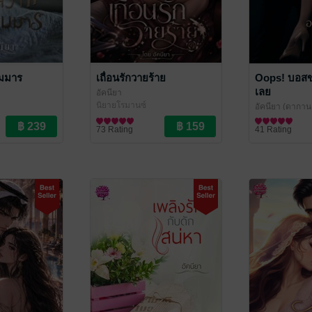
มมาร
เถื่อนรักวายร้าย
Oops! บอสขา
เลย
อัคนียา
นิยายโรมานซ์
อัคนียา (ดากา
นิยายโรมานซ์
73 Rating
41 Rating